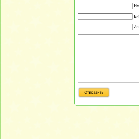
Им
E-
An