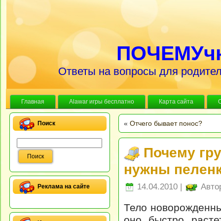
ПОЧЕМУч
Ответы на вопросы для родител
Главная
Alawar игры бесплатно
Карта сайта
«
Отчего бывает понос?
Поиск
Почему гр
нужны пелен
14.04.2010 |
Авто
Реклама на сайте
Тело новорожденны
оно быстро расте