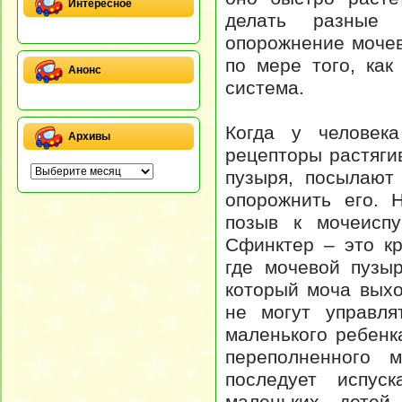
Интересное
делать разные 
опорожнение мочев
по мере того, ка
Анонс
система.
Когда у человека
Архивы
рецепторы растяги
пузыря, посылают
опорожнить его. 
позыв к мочеиспу
Сфинктер – это к
где мочевой пузыр
который моча выхо
не могут управля
маленького ребен
переполненного 
последует испус
маленьких детей