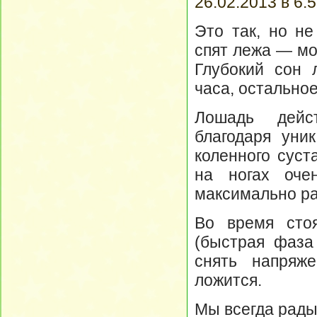
26.02.2013 в 6:5
Это так, но не
спят лежа — мо
Глубокий сон 
часа, остальное
Лошадь дейс
благодаря уни
коленного суст
на ногах оче
максимально р
Во время сто
(быстрая фаза
снять напряж
ложится.
Мы всегда рады