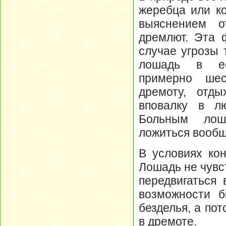
жеребца или ко
выяснением о
дремлют. Эта 
случае угрозы 
лошадь в ес
примерно шес
дремоту, отд
вповалку в л
Больным лош
ложиться вообще
В условиях ко
Лошадь не чувс
передвигаться 
возможности б
безделья, а по
в дремоте.