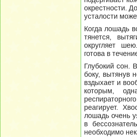
окрестности. Д
усталости может
Когда лошадь вс
тянется, вытя
округляет ше
готова в течени
Глубокий сон. 
боку, вытянув 
вздыхает и воо
которым, одн
респираторного
реагирует. Хв
лошадь очень у
в бессознател
необходимо нек