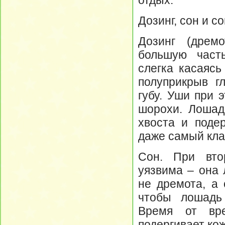
отдых.
Дозинг, сон и с
Дозинг (дрем
большую част
слегка касаясь
полуприкрыв г
губу. Уши при 
шорохи. Лошад
хвоста и поде
даже самый кла
Сон. При вто
уязвима – она 
не дремота, а 
чтобы лошадь
Время от вре
подергивает ко