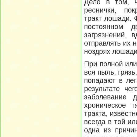
Дело в том, 
реснички, по
тракт лошади. 
постоянном д
загрязнений, 
отправлять их 
ноздрях лошади
При полной или
вся пыль, гряз
попадают в лег
результате чег
заболевание 
хроническое т
тракта, извест
всегда в той ил
одна из причи