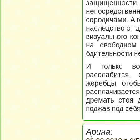
защищенности.
непосредствен
сородичами. А 
наследство от д
визуального ко
на свободном
бдительности н
И только во
расслабится,
жеребцы отоб
расплачивается
дремать стоя 
поджав под себя
Арина: