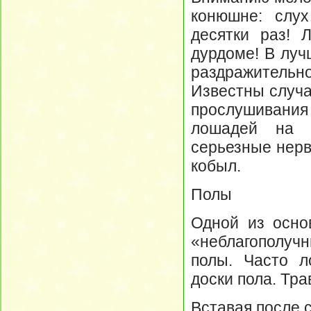
конюшне: слу
десятки раз! 
дурдоме! В луч
раздражительно
Известны случа
прослушивания
лошадей на н
серьезные нерв
кобыл.
Полы
Одной из осно
«неблагополу
полы. Часто л
доски пола. Тр
Вставая после с