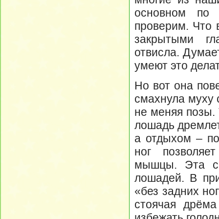
основном по 
проверим. Что 
закрытыми гл
отвисла. Думае
умеют это делат
Но вот она пов
смахнула муху с
не меняя позы.
лошадь дремлет
а отдыхом – по
ног позволяе
мышцы. Эта с
лошадей. В пр
«без задних но
стоячая дрёма
избежать голод