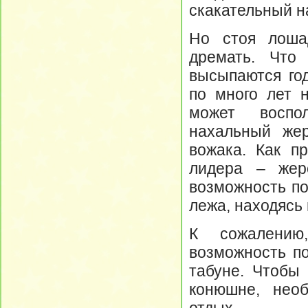
скакательный н
Но стоя лоша
дремать. Что
высыпаются год
по много лет н
может воспол
нахальный жер
вожака. Как п
лидера – жер
возможность по
лежа, находясь 
К сожалению
возможность п
табуне. Чтобы 
конюшне, необ