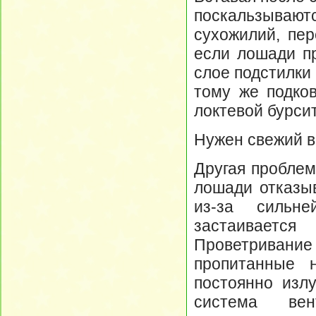
поскальзывают
сухожилий, пер
если лошади п
слое подстилки 
тому же подко
локтевой бурсит
Нужен свежий в
Другая проблем
лошади отказыв
из-за сильне
застаиваетс
Проветривани
пропитанные 
постоянно излу
система ве