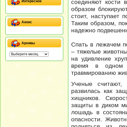
соединяют кости 
Интересное
образом блокируют
стоит, наступает 
Таким образом, по
Анонс
надежно подвешенн
Спать в лежачем 
Архивы
– тяжелые животны
на удивление хру
время в одном 
травмированию жив
Ученые считают,
развилась как за
хищников. Скоро
защиты в диком м
лошадь в состоян
опасности. Живот
подняться из ле