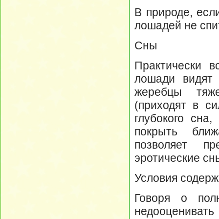
В природе, есл
лошадей не спит
Сны
Практически в
лошади видят 
жеребцы тяже
(приходят в с
глубокого сна,
покрыть ближ
позволяет пр
эротические сн
Условия содер
Говоря о пол
недооценивать