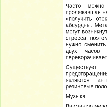
Часто можно
пролежавшая на
«получить оте
абсурдны. Мет
могут возникну
стресса, поэто
нужно сменить 
двух часов 
переворачиваетс
Существует
предотвращен
являются ан
резиновые поло
Музыка
Вниманию мело