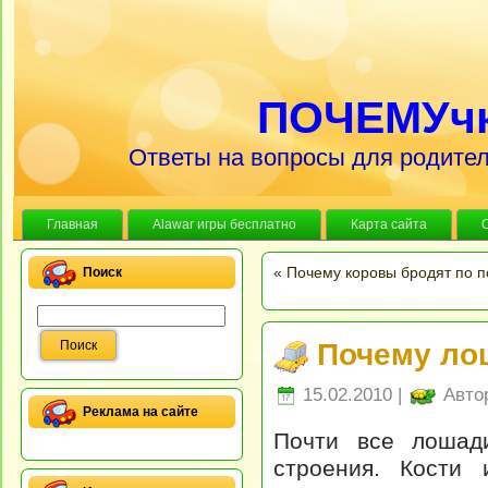
ПОЧЕМУч
Ответы на вопросы для родител
Главная
Alawar игры бесплатно
Карта сайта
«
Почему коровы бродят по 
Поиск
Почему ло
15.02.2010 |
Авто
Реклама на сайте
Почти все лошади
строения. Кости 