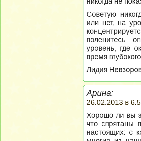
никогда не пока
Советую никог
или нет, на ур
концентрируе
поленитесь о
уровень, где 
время глубокого
Лидия Невзоро
Арина:
26.02.2013 в 6:5
Хорошо ли вы з
что спрятаны 
настоящих: с к
многие из наш