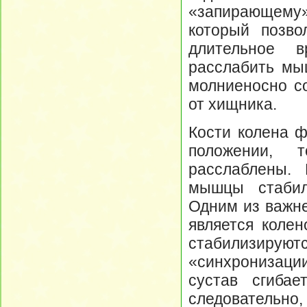
«запирающему
который позво
длительное 
расслабить мы
молниеносно со
от хищника.
Кости колена ф
положении, 
расслаблены. 
мышцы стабил
Одним из важн
является колен
стабилизирую
«синхронизации
сустав сгиба
следовательно,