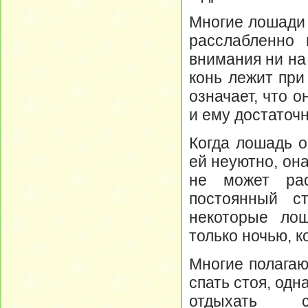
Многие лошади 
расслабленно 
внимания ни на
конь лежит при 
означает, что о
и ему достаточ
Когда лошадь о
ей неуютно, он
не может рас
постоянный с
некоторые лош
только ночью, к
Многие полагаю
спать стоя, од
отдыхать с