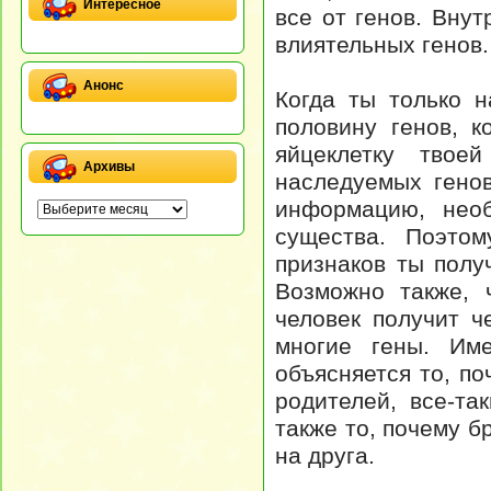
Интересное
все от генов. Внут
влиятельных генов.
Анонс
Когда ты только н
половину генов, 
яйцеклетку твое
Архивы
наследуемых гено
информацию, необ
существа. Поэтом
признаков ты полу
Возможно также, 
человек получит ч
многие гены. Име
объясняется то, п
родителей, все-т
также то, почему б
на друга.