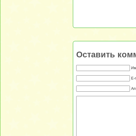
Оставить ком
Им
E-
An