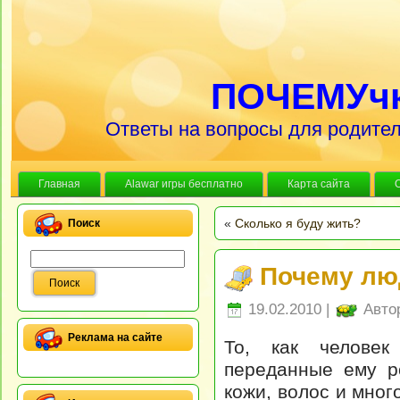
ПОЧЕМУч
Ответы на вопросы для родител
Главная
Alawar игры бесплатно
Карта сайта
«
Сколько я буду жить?
Поиск
Почему люд
19.02.2010 |
Авто
Реклама на сайте
То, как человек
переданные ему р
кожи, волос и мног