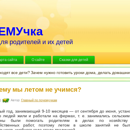
ЕМУчка
ля родителей и их детей
арта сайта
О сайте
Сказки для детей
ходят все дети?
Зачем нужно готовить уроки дома, делать домашни
ему мы летом не учимся?
|
Автор:
Главный по почемучкам
й год, занимающий 9-10 месяцев — от сентября до июня, устано
 людей жили и работали на фермах, т. е. занимались сельским
жны были помогать родителям в делах по хозяйству
зяйственных работ, поэтому летом в школе занятий не бы
ьность учебного года стала традицией.