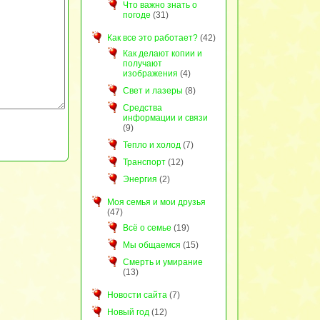
Что важно знать о
погоде
(31)
Как все это работает?
(42)
Как делают копии и
получают
изображения
(4)
Свет и лазеры
(8)
Средства
информации и связи
(9)
Тепло и холод
(7)
Транспорт
(12)
Энергия
(2)
Моя семья и мои друзья
(47)
Всё о семье
(19)
Мы общаемся
(15)
Смерть и умирание
(13)
Новости сайта
(7)
Новый год
(12)