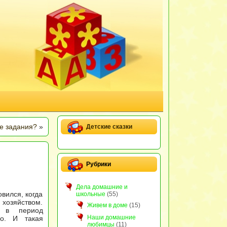
е задания?
»
Детские сказки
Рубрики
Дела домашние и
вился, когда
школьные
(55)
 хозяйством.
Живем в доме
(15)
 в период
Наши домашние
ло. И такая
любимцы
(11)