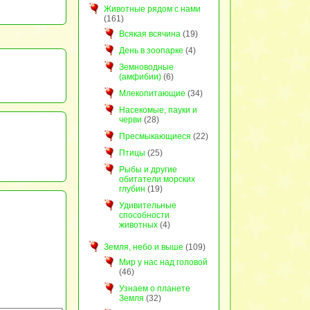
Животные рядом с нами
(161)
Всякая всячина
(19)
День в зоопарке
(4)
Земноводные
(амфибии)
(6)
Млекопитающие
(34)
Насекомые, пауки и
черви
(28)
Пресмыкающиеся
(22)
Птицы
(25)
Рыбы и другие
обитатели морских
глубин
(19)
Удивительные
способности
животных
(4)
Земля, небо и выше
(109)
Мир у нас над головой
(46)
Узнаем о планете
Земля
(32)