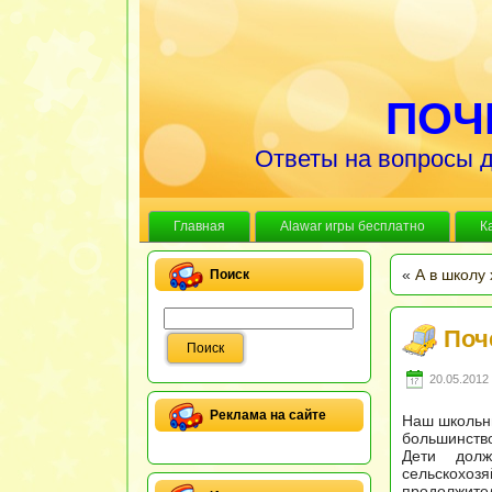
ПОЧ
Ответы на вопросы д
Главная
Alawar игры бесплатно
К
«
А в школу 
Поиск
Поч
20.05.2012 
Реклама на сайте
Наш школьны
большинство
Дети дол
сельскохо
продолжител