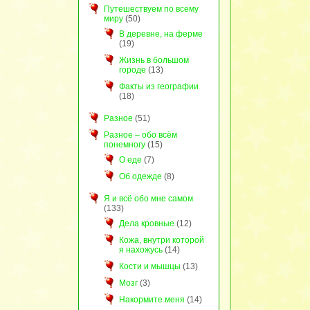
Путешествуем по всему
миру
(50)
В деревне, на ферме
(19)
Жизнь в большом
городе
(13)
Факты из географии
(18)
Разное
(51)
Разное – обо всём
понемногу
(15)
О еде
(7)
Об одежде
(8)
Я и всё обо мне самом
(133)
Дела кровные
(12)
Кожа, внутри которой
я нахожусь
(14)
Кости и мышцы
(13)
Мозг
(3)
Накормите меня
(14)