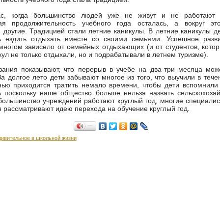
ас, когда большинство людей уже не живут и не работают
ая продолжительность учебного года осталась, а вокруг эт
 другие. Традицией стали летние каникулы. В летние каникулы д
ь ездить отдыхать вместе со своими семьями. Успешное разви
многом зависело от семейных отдыхающих (и от студентов, кото
кул не только отдыхали, но и подрабатывали в летнем туризме).
вания показывают, что перерыв в учебе на два-три месяца мож
а долгое лето дети забывают многое из того, что выучили в тече
енью приходится тратить немало времени, чтобы дети вспомнил
А поскольку наше общество больше нельзя назвать сельскохозя
большинство учреждений работают круглый год, многие специалис
 рассматривают идею перехода на обучение круглый год.
Поделиться…
дивительное в школьной жизни