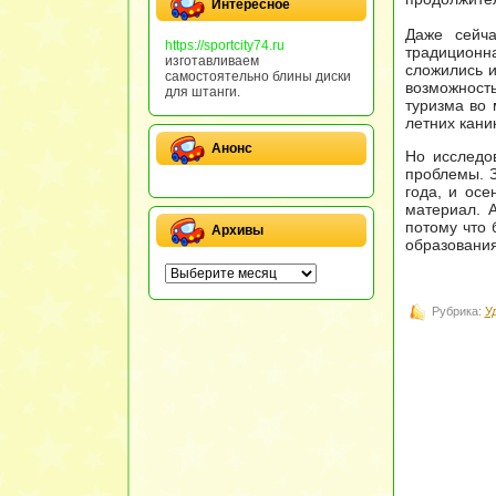
Интересное
Даже сейч
https://sportcity74.ru
традиционн
изготавливаем
сложились и
самостоятельно блины диски
возможност
для штанги.
туризма во 
летних кани
Анонс
Но исследо
проблемы. З
года, и ос
материал. 
потому что 
Архивы
образования
Рубрика:
У