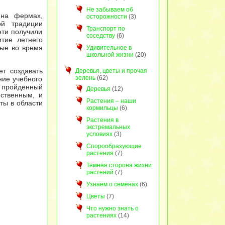
Не забываем об
 на фермах,
осторожности
(3)
ой традиции
Транспорт по
ети получили
соседству
(6)
тие летнего
рые во время
Удивительное в
школьной жизни
(20)
ет создавать
Деревья, цветы и прочая
зелень
(62)
ние учебного
и пройденный
Деревья
(12)
йственным, и
Растения – наши
ты в области
кормильцы
(6)
Растения в
экстремальных
условиях
(3)
Спорообразующие
растения
(7)
Темная сторона жизни
растений
(7)
Узнаем о семенах
(6)
Цветы
(7)
Что нужно знать о
растениях
(14)