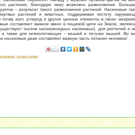
гого растения, благодаря чему возможно размножение.
Большин
уктов – результат такого размножения растений. Насекомые та
мертвых растений и животных, поддерживая чистоту окружаю
 почву азот, углерод и другие ценные элементы в своих экскрем
омые составляют важное звено в пищевой цепи на Земле, являяс
существуют тысячи насекомоядных насекомых), для рептилий и 
, а также для млекопитающих – мышей и летучих мышей. Во мн
а насекомые даже составляют важную часть питания человека!
Поделиться…
асекомые, пауки и черви