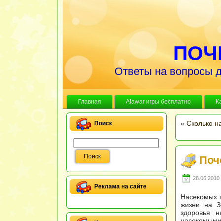
ПОЧ
Ответы на вопросы д
Главная
Alawar игры бесплатно
К
«
Сколько н
Поиск
Поч
28.06.2010 
Реклама на сайте
Насекомых 
жизни на З
здоровья н
насекомыми