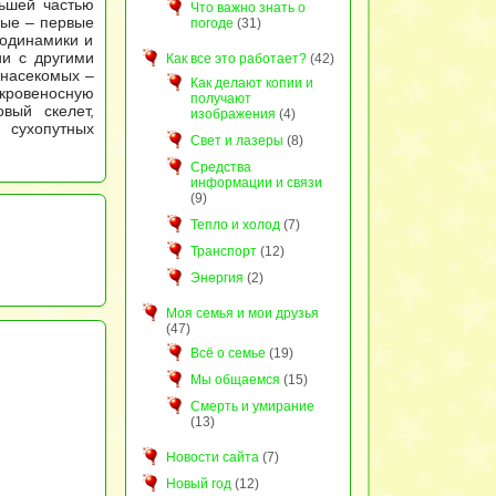
льшей частью
Что важно знать о
мые – первые
погоде
(31)
родинамики и
ии с другими
Как все это работает?
(42)
 насекомых –
Как делают копии и
кровеносную
получают
вый скелет,
изображения
(4)
 сухопутных
Свет и лазеры
(8)
Средства
информации и связи
(9)
Тепло и холод
(7)
Транспорт
(12)
Энергия
(2)
Моя семья и мои друзья
(47)
Всё о семье
(19)
Мы общаемся
(15)
Смерть и умирание
(13)
Новости сайта
(7)
Новый год
(12)