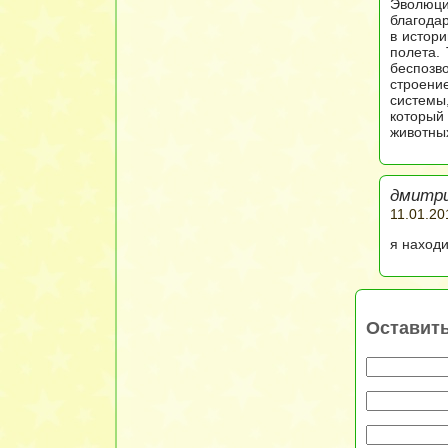
Эволюци
благода
в истор
полета.
беспозв
строени
системы
который
животны
дмитри
11.01.20
я находи
Оставит