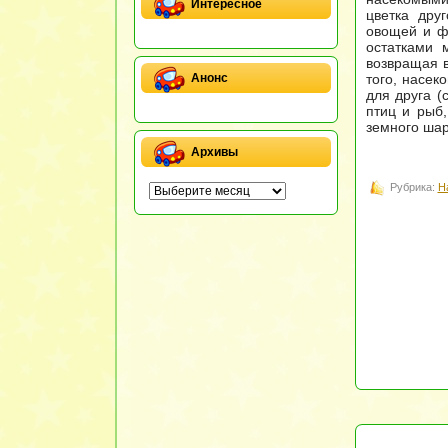
Интересное
цветка дру
овощей и фр
остатками 
возвращая в
того, насек
Анонс
для друга (
птиц и рыб
земного шар
Архивы
Рубрика:
Н