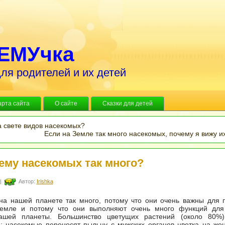
ЕМУчка
ля родителей и их детей
арта сайта
О сайте
Сказки для детей
а свете видов насекомых?
Если на Земле так много насекомых, почему я вижу и
ему насекомых так много?
|
Автор:
Irishka
на нашей планете так много, потому что они очень важны для 
емле и потому что они выполняют очень много функций для
ашей планеты. Большинство цветущих растений (около 80%
; насекомые переносят пыльцу с мужских органов цветка на же