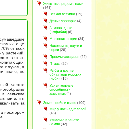
Животные рядом с нами
(161)
Всякая всячина
(19)
День в зоопарке
(4)
Земноводные
(амфибии)
(6)
 сумашедшие
Млекопитающие
(34)
секомых еще
Насекомые, пауки и
 70% от всех
черви
(28)
 у растений,
Пресмыкающиеся
(22)
есте взятых.
екопитающих,
Птицы
(25)
а к жукам, а
Рыбы и другие
ли иначе, но
обитатели морских
глубин
(19)
ьшей частью
Удивительные
многообразие
способности
 в сельские
животных
(4)
азонии или в
шкаливать за
Земля, небо и выше
(109)
Мир у нас над головой
на некотором
(46)
е.
Узнаем о планете
Земля
(32)