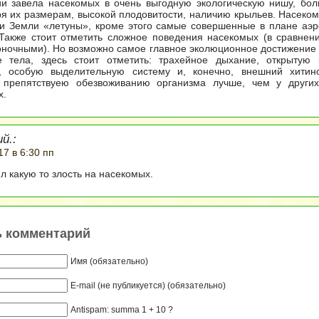
и завела насекомых в очень выгодную экологическую нишу, бо
ря их размерам, высокой плодовитости, наличию крыльев. Насеко
ии Земли «летуны», кроме этого самые совершенные в плане аэ
 Также стоит отметить сложное поведения насекомых (в сравнен
оночными). Но возможно самое главное эколюционное достижение
е тела, здесь стоит отметить: трахейное дыхание, открытую 
, особую выделительную систему и, конечно, внешний хитино
 препятствуею обезвоживанию организма лучше, чем у других
х.
й.:
17 в 6:30 пп
л какую то злость на насекомых.
ь комментарий
Имя (обязательно)
E-mail (не публикуется) (обязательно)
Antispam: summa 1 + 10 ?