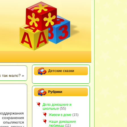
Детские сказки
х так мало?
»
Рубрики
Дела домашние и
школьные
(55)
поддержания
Живем в доме
(15)
 сохранения
Наши домашние
) опыляются
любимцы
(11)
нские органы