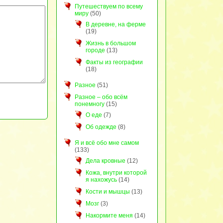
Путешествуем по всему
миру
(50)
В деревне, на ферме
(19)
Жизнь в большом
городе
(13)
Факты из географии
(18)
Разное
(51)
Разное – обо всём
понемногу
(15)
О еде
(7)
Об одежде
(8)
Я и всё обо мне самом
(133)
Дела кровные
(12)
Кожа, внутри которой
я нахожусь
(14)
Кости и мышцы
(13)
Мозг
(3)
Накормите меня
(14)