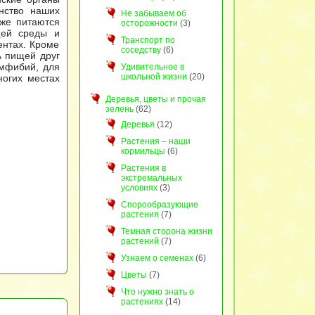
ство наших
Не забываем об
кже питаются
осторожности
(3)
щей среды и
Транспорт по
ентах. Кроме
соседству
(6)
ь пищей друг
амфибий, для
Удивительное в
школьной жизни
(20)
огих местах
Деревья, цветы и прочая
зелень
(62)
Деревья
(12)
Растения – наши
кормильцы
(6)
Растения в
экстремальных
условиях
(3)
Спорообразующие
растения
(7)
Темная сторона жизни
растений
(7)
Узнаем о семенах
(6)
Цветы
(7)
Что нужно знать о
растениях
(14)