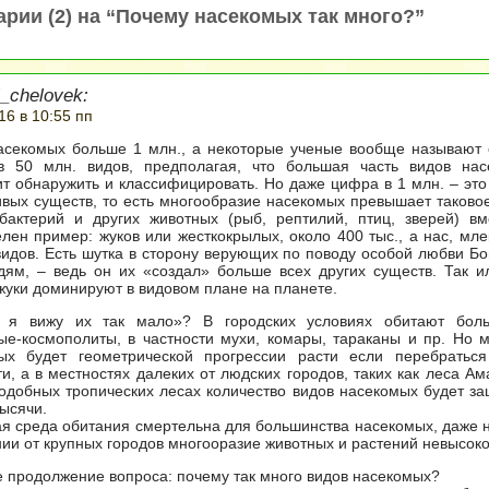
рии (2) на “Почему насекомых так много?”
_chelovek:
16 в 10:55 пп
асекомых больше 1 млн., а некоторые ученые вообще называют
 50 млн. видов, предполагая, что большая часть видов на
т обнаружить и классифицировать. Но даже цифра в 1 млн. – это
вых существ, то есть многообразие насекомых превышает таковое
 бактерий и других животных (рыб, рептилий, птиц, зверей) вм
лен пример: жуков или жесткокрылых, около 400 тыс., а нас, мл
видов. Есть шутка в сторону верующих по поводу особой любви Бог
дям, – ведь он их «создал» больше всех других существ. Так и
жуки доминируют в видовом плане на планете.
 я вижу их так мало»? В городских условиях обитают бол
ые-космополиты, в частности мухи, комары, тараканы и пр. Но 
ых будет геометрической прогрессии расти если перебраться
и, а в местностях далеких от людских городов, таких как леса Ам
одобных тропических лесах количество видов насекомых будет за
ысячи.
ая среда обитания смертельна для большинства насекомых, даже 
ии от крупных городов многооразие животных и растений невысоко
е продолжение вопроса: почему так много видов насекомых?