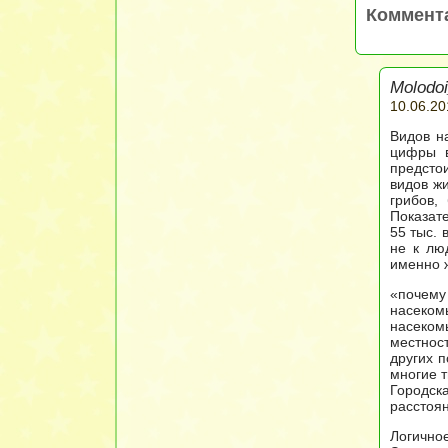
Коммента
Molodoi
10.06.20
Видов н
цифры в
предстои
видов жи
грибов,
Показате
55 тыс. 
не к лю
именно 
«почему
насеком
насеком
местност
других п
многие т
Городск
расстоян
Логично