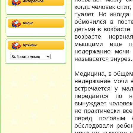
Интересное
когда человек спит,
туалет. Но иногда
обмочился в пост
Анонс
детьми в возрасте 
возрасте нервна
мышцами еще по
Архивы
недержание мочи 
называется энурез.
Медицина, в общем,
недержание мочи 
встречается у мал
передается по н
вынуждает человек
но практически вс
перед половым с
обследовали ребе
мочи не вызвано к