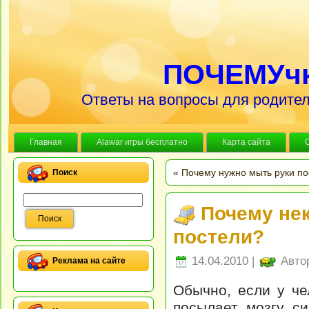
ПОЧЕМУч
Ответы на вопросы для родител
Главная
Alawar игры бесплатно
Карта сайта
«
Почему нужно мыть руки пос
Поиск
Почему нек
постели?
14.04.2010 |
Авто
Реклама на сайте
Обычно, если у че
посылает мозгу си