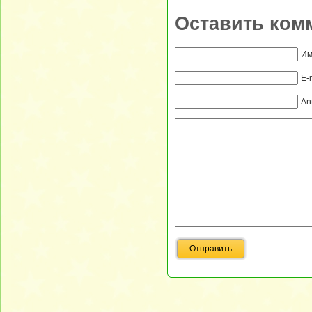
Оставить ком
Им
E-
An