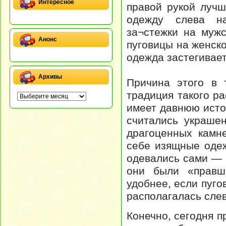
Интересное
правой рукой лучш
одежду слева н
за¬стежки на муж
Анонс
пуговицы на женск
одежда застегивае
Архивы
Причина этого в 
традиция такого р
имеет давнюю исто
считались украше
драгоценных камн
себе изящные оде
одевались сами — 
они были «правша
удобнее, если пуго
располагалась слев
Конечно, сегодня 