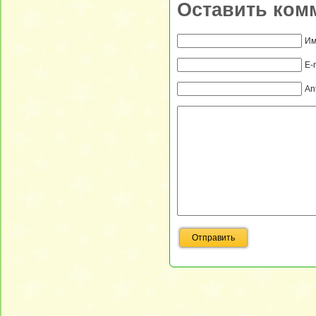
Оставить ком
Им
E-
An