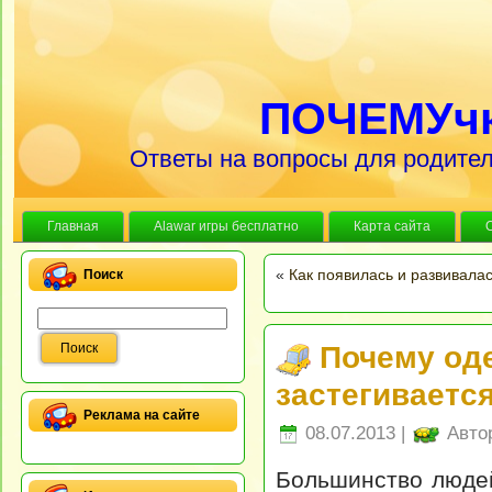
ПОЧЕМУч
Ответы на вопросы для родител
Главная
Alawar игры бесплатно
Карта сайта
«
Как появилась и развивала
Поиск
Почему од
застегиваетс
Реклама на сайте
08.07.2013 |
Авто
Большинство людей