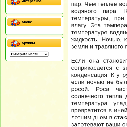
Интересное
пар. Чем теплее во
водяного пара. К
температуры, при
Анонс
влагу. Эта темпер
температуре водян
жидкость. Ночью, 
Архивы
земли и травяного 
Если она станови
соприкасается с 
конденсация. К утр
если ночью не был
росой. Роса час
солнечного тепла 
температура упа
превратится в иней
летним днем в стак
запотевают ваши оч