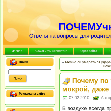
ПОЧЕМУч
Ответы на вопросы для родител
Главная
Alawar игры бесплатно
Карта сайта
«
Можно ли умереть от удар
Поиск
Поче
Почему по 
мокрой, даже
Реклама на сайте
07.02.2010 |
Авто
В воздухе всегда 