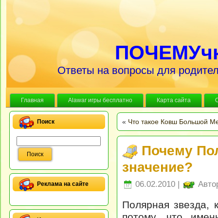
ПОЧЕМУч
Ответы на вопросы для родител
Главная
Alawar игры бесплатно
Карта сайта
«
Что такое Ковш Большой М
Поиск
Почему По
значение?
06.02.2010 |
Авто
Реклама на сайте
Полярная звезда, 
потому, что имен