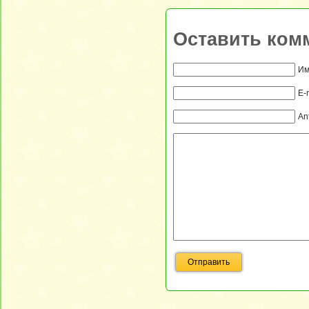
Оставить ком
Им
E-
An