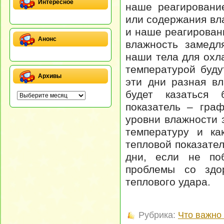
Интересное
наше реагировани
или содержания вл
и наше реагирован
Анонс
влажность замедл
наши тела для охл
температурой буду
Архивы
эти дни разная в
будет казаться 
показатель – граф
уровни влажности 
температуру и ка
тепловой показател
дни, если не поб
проблемы со здо
теплового удара.
Рубрика:
Что важно 