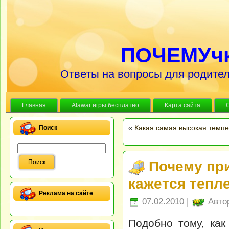
ПОЧЕМУч
Ответы на вопросы для родител
Главная
Alawar игры бесплатно
Карта сайта
«
Какая самая высокая темпе
Поиск
Почему пр
кажется тепл
Реклама на сайте
07.02.2010 |
Авто
Подобно тому, как