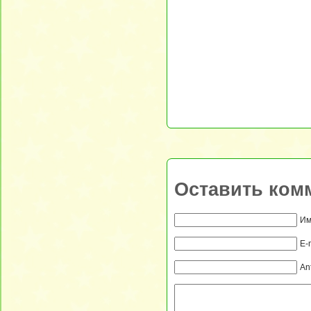
Оставить ком
Им
E-
An