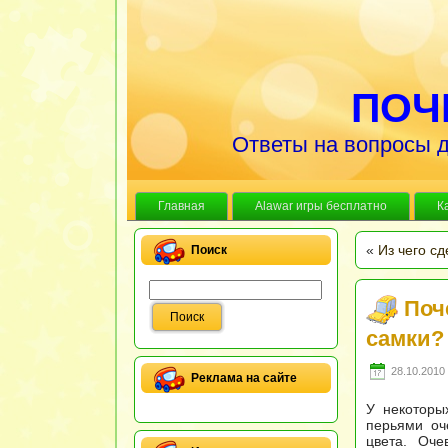
ПОЧ
Ответы на вопросы д
Главная
Alawar игры бесплатно
К
«
Из чего с
Поиск
Поч
самки?
28.10.2010 
Реклама на сайте
У некоторы
перьями оч
цвета. Оче