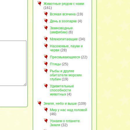
Животные рядом с нами
(161)
Всякая всячина
(19)
День в зоопарке
(4)
Земноводные
(амфибии)
(6)
Млекопитающие
(34)
Насекомые, пауки и
черви
(28)
Пресмыкающиеся
(22)
Птицы
(25)
Рыбы и другие
обитатели морских
глубин
(19)
Удивительные
способности
животных
(4)
Земля, небо и выше
(109)
Мир у нас над головой
(46)
Узнаем о планете
Земля
(32)