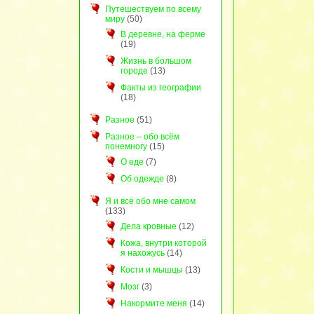
Путешествуем по всему
миру
(50)
В деревне, на ферме
(19)
Жизнь в большом
городе
(13)
Факты из географии
(18)
Разное
(51)
Разное – обо всём
понемногу
(15)
О еде
(7)
Об одежде
(8)
Я и всё обо мне самом
(133)
Дела кровные
(12)
Кожа, внутри которой
я нахожусь
(14)
Кости и мышцы
(13)
Мозг
(3)
Накормите меня
(14)