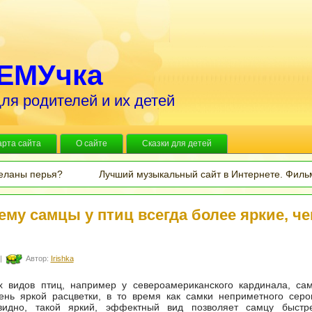
ЕМУчка
ля родителей и их детей
арта сайта
О сайте
Сказки для детей
деланы перья?
Лучший музыкальный сайт в Интернете. Филь
ему самцы у птиц всегда более яркие, ч
|
Автор:
Irishka
х видов птиц, например у североамериканского кардинала, са
ень яркой расцветки, в то время как самки неприметного серо
видно, такой яркий, эффектный вид позволяет самцу быстр