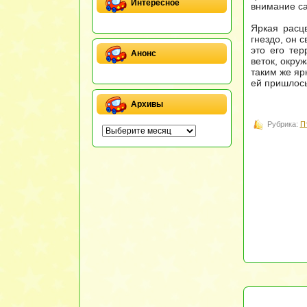
Интересное
внимание са
Яркая расц
гнездо, он 
это его те
Анонс
веток, окру
таким же яр
ей пришлось
Архивы
Рубрика:
П