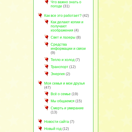
Что важно знать о
погоде
(31)
Как все это работает?
(42)
Как делают копии и
получают
изображения
(4)
Свет и лазеры
(8)
Средства
информации и связи
(9)
Тепло и холод
(7)
Транспорт
(12)
Энергия
(2)
Моя семья и мои друзья
(47)
Всё о семье
(19)
Мы общаемся
(15)
Смерть и умирание
(13)
Новости сайта
(7)
Новый год
(12)