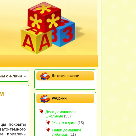
мы он-лайн
»
Детские сказки
ем
Рубрики
Дела домашние и
школьные
(55)
Живем в доме
(15)
мцы покрыты
вато-темного
Наши домашние
ее привлечь
любимцы
(11)