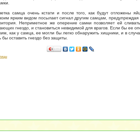
мки.
ветка самца очень кстати и после того, как будут отложены я
своим ярким видом посылает сигнал другим самцам, предупреждая и
рритория. Неприметное же оперение самки позволяет ей сливат
жающих гнездо, и становиться невидимой для врагов. Если бы ее о
ким, как у самца, ее могли бы легко обнаружить хищники, и в случ
 бы оставить гнездо без защиты.
Поделиться…
тицы