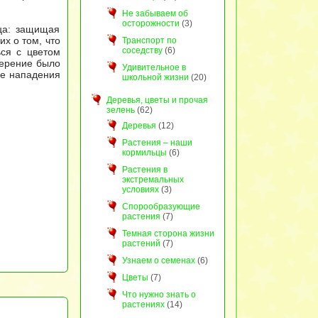
Не забываем об
осторожности
(3)
йца: защищая
х о том, что
Транспорт по
соседству
(6)
ься с цветом
перение было
Удивительное в
ае нападения
школьной жизни
(20)
Деревья, цветы и прочая
зелень
(62)
Деревья
(12)
Растения – наши
кормильцы
(6)
Растения в
экстремальных
условиях
(3)
Спорообразующие
растения
(7)
Темная сторона жизни
растений
(7)
Узнаем о семенах
(6)
Цветы
(7)
Что нужно знать о
растениях
(14)