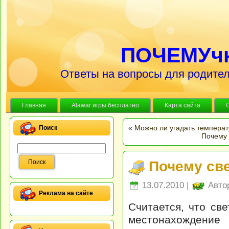
ПОЧЕМУч
Ответы на вопросы для родител
Главная
Alawar игры бесплатно
Карта сайта
«
Можно ли угадать температ
Поиск
Почему 
Почему св
13.07.2010 |
Авто
Реклама на сайте
Считается, что св
местонахождение