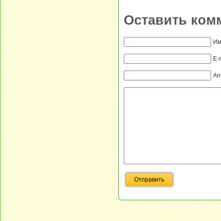
Оставить ком
Им
E-
An