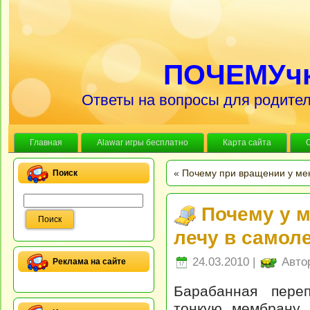
ПОЧЕМУч
Ответы на вопросы для родител
Главная
Alawar игры бесплатно
Карта сайта
«
Почему при вращении у мен
Поиск
Почему у м
лечу в самол
24.03.2010 |
Авто
Реклама на сайте
Барабанная переп
тонкую мембрану,