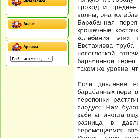
Интересное
проход и среднее
волны, она колебле
Барабанная переп
Анонс
крошечные косточ
колебания этих 
Евстахиева труба,
Архивы
носоглоткой, отвеч
барабанной перепо
таком же уровне, чт
Если давление во
барабанных перепо
перепонки растяг
следует. Нам буде
забиты, иногда ощ
разница в давл
перемещаемся вве
Иногда, если дел