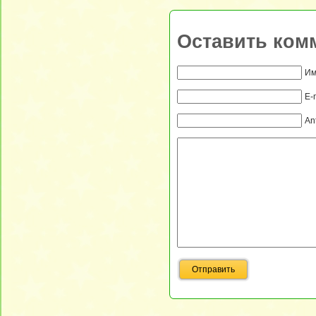
Оставить ком
Им
E-
An