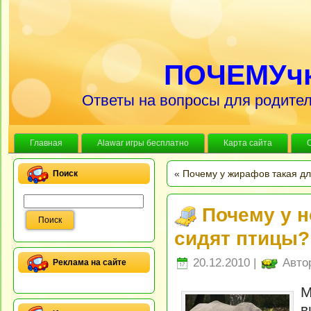
ПОЧЕМУч
Ответы на вопросы для родител
Главная
Alawar игры бесплатно
Карта сайта
«
Почему у жирафов такая д
Поиск
Почему у н
сидят птицы?
20.12.2010 |
Авто
Реклама на сайте
М
в