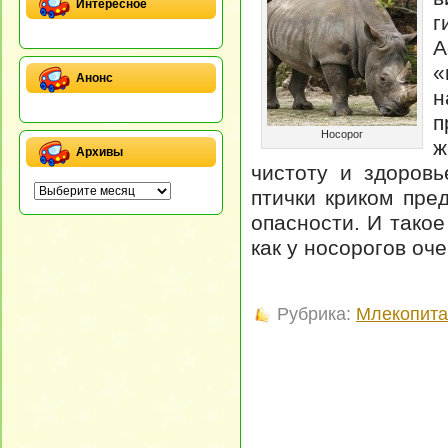
Интересное
г
А
«
Анонс
н
п
Носорог
ж
Архивы
чистоту и здоровь
птички криком пр
опасности. И такое
как у носорогов оч
Рубрика:
Млекопит