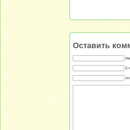
Оставить ком
Им
E-
An