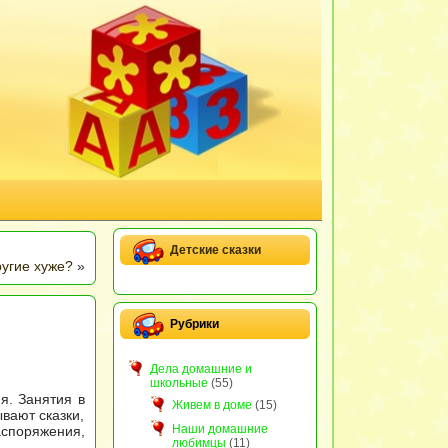
Детские сказки
ругие хуже?
»
Рубрики
Дела домашние и
школьные
(55)
я. Занятия в
Живем в доме
(15)
ывают сказки,
Наши домашние
аспоряжения,
любимцы
(11)