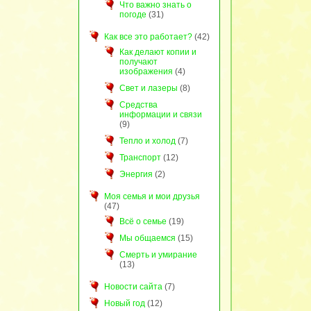
Что важно знать о
погоде
(31)
Как все это работает?
(42)
Как делают копии и
получают
изображения
(4)
Свет и лазеры
(8)
Средства
информации и связи
(9)
Тепло и холод
(7)
Транспорт
(12)
Энергия
(2)
Моя семья и мои друзья
(47)
Всё о семье
(19)
Мы общаемся
(15)
Смерть и умирание
(13)
Новости сайта
(7)
Новый год
(12)