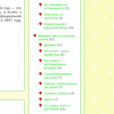
Не забываем об
ий сад — это
осторожности
(3)
, в яслях, с
Транспорт по
 официальная
соседству
(6)
в 1837 году.
Удивительное в
школьной жизни
(20)
Деревья, цветы и прочая
зелень
(62)
Деревья
(12)
Растения – наши
кормильцы
(6)
Растения в
экстремальных
условиях
(3)
Спорообразующие
растения
(7)
Темная сторона жизни
растений
(7)
Узнаем о семенах
(6)
Цветы
(7)
Что нужно знать о
растениях
(14)