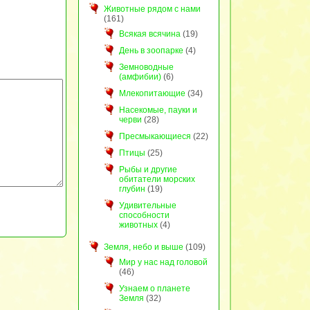
Животные рядом с нами
(161)
Всякая всячина
(19)
День в зоопарке
(4)
Земноводные
(амфибии)
(6)
Млекопитающие
(34)
Насекомые, пауки и
черви
(28)
Пресмыкающиеся
(22)
Птицы
(25)
Рыбы и другие
обитатели морских
глубин
(19)
Удивительные
способности
животных
(4)
Земля, небо и выше
(109)
Мир у нас над головой
(46)
Узнаем о планете
Земля
(32)