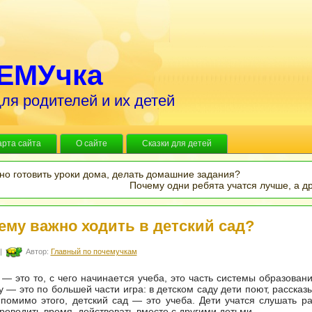
ЕМУчка
ля родителей и их детей
арта сайта
О сайте
Сказки для детей
но готовить уроки дома, делать домашние задания?
Почему одни ребята учатся лучше, а д
ему важно ходить в детский сад?
|
Автор:
Главный по почемучкам
 — это то, с чего начинается учеба, это часть системы образовани
у — это по большей части игра: в детском саду дети поют, рассказ
 помимо этого, детский сад — это учеба. Дети учатся слушать р
роводить время, действовать вместе с другими детьми.