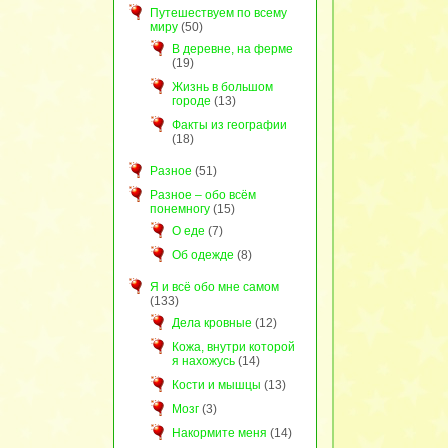
Путешествуем по всему
миру
(50)
В деревне, на ферме
(19)
Жизнь в большом
городе
(13)
Факты из географии
(18)
Разное
(51)
Разное – обо всём
понемногу
(15)
О еде
(7)
Об одежде
(8)
Я и всё обо мне самом
(133)
Дела кровные
(12)
Кожа, внутри которой
я нахожусь
(14)
Кости и мышцы
(13)
Мозг
(3)
Накормите меня
(14)