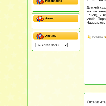
Интересное
Детский сад
мостик межд
няней), и в
учеба. Перв
Анонс
Называлось 
Архивы
Рубрика:
У
Оставит