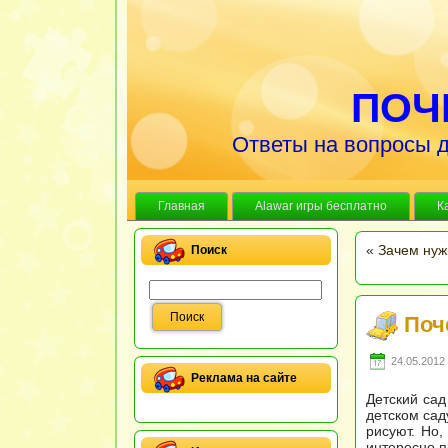
ПОЧ
Ответы на вопросы д
Главная
Alawar игры бесплатно
К
«
Зачем нуж
Поиск
Поч
24.05.2012 
Реклама на сайте
Детский сад
детском сад
рисуют. Но,
интересно п