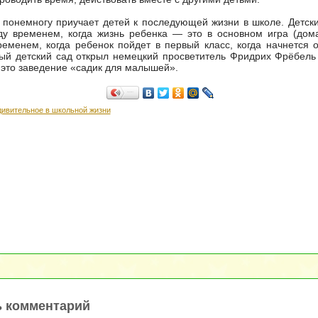
 понемногу приучает детей к последующей жизни в школе. Детск
у временем, когда жизнь ребенка — это в основном игра (дома
ременем, когда ребенок пойдет в первый класс, когда начнется
ый детский сад открыл немецкий просветитель Фридрих Фрёбель 
это заведение «садик для малышей».
Поделиться…
дивительное в школьной жизни
ь комментарий