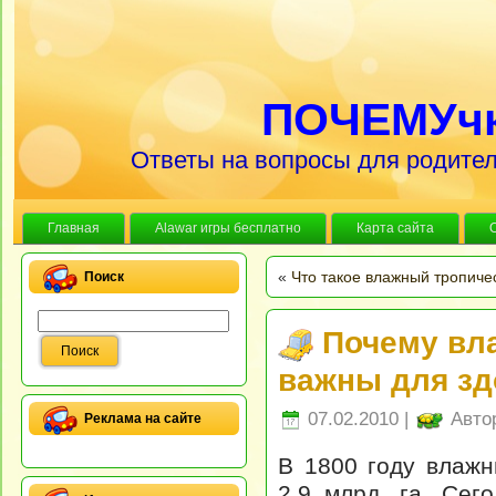
ПОЧЕМУч
Ответы на вопросы для родител
Главная
Alawar игры бесплатно
Карта сайта
«
Что такое влажный тропиче
Поиск
Почему вл
важны для зд
07.02.2010 |
Авто
Реклама на сайте
В 1800 году влаж
2,9 млрд. га. Сег