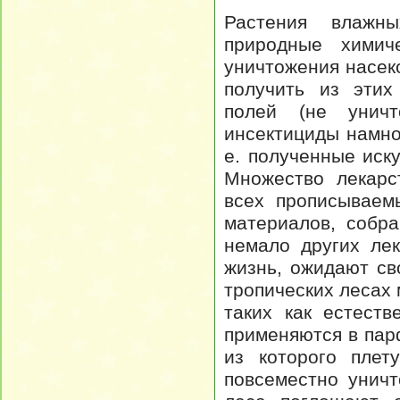
Растения влажны
природные химич
уничтожения насек
получить из этих
полей (не унич
инсектициды намно
е. полученные иск
Множество лекарс
всех прописываем
материалов, собр
немало других лек
жизнь, ожидают св
тропических лесах
таких как естест
применяются в пар
из которого плет
повсеместно уничт