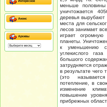
Интересное
меньше половины
уничтожается 40
деревья вырубают 
Анонс
места для сельског
лесов занимает вс
играет огромную
Архивы
планеты. Уничтоже
к уменьшению с
углекислого газ
большого содержан
затрудняется отраж
в результате чего
(это называетс
потепление, в сво
изменение клим
повышение уровня
прибрежных област