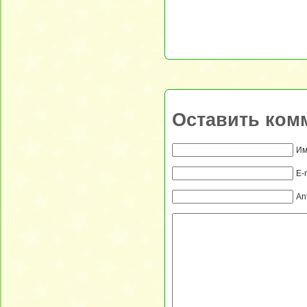
Оставить ком
Им
E-
An