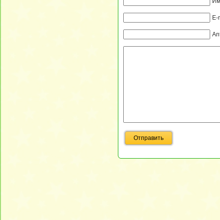
Им
E-
An