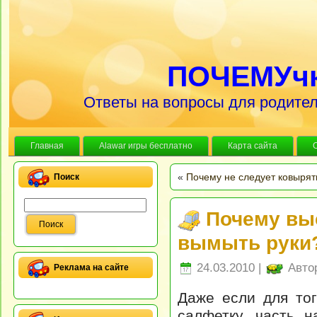
ПОЧЕМУч
Ответы на вопросы для родител
Главная
Alawar игры бесплатно
Карта сайта
«
Почему не следует ковырят
Поиск
Почему вы
вымыть руки
24.03.2010 |
Авто
Реклама на сайте
Даже если для тог
салфетку, часть 