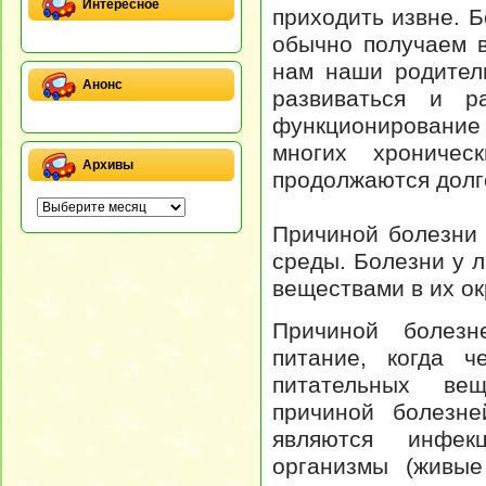
Интересное
приходить извне. 
обычно получаем в
нам наши родители
Анонс
развиваться и р
функционирование
многих хроничес
Архивы
продолжаются долг
Причиной болезни
среды. Болезни у 
веществами в их о
Причиной болезн
питание, когда ч
питательных ве
причиной болезне
являются инфек
организмы (живые