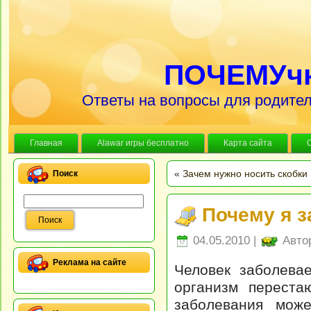
ПОЧЕМУч
Ответы на вопросы для родител
Главная
Alawar игры бесплатно
Карта сайта
«
Зачем нужно носить скобки 
Поиск
Почему я 
04.05.2010 |
Авто
Реклама на сайте
Человек заболевае
организм переста
заболевания мож