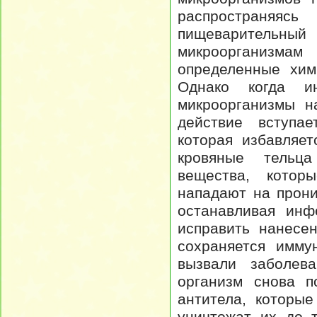
распространяяс
пищеварительны
микроорганизмам
определенные хим
Однако когда ин
микроорганизмы н
действие вступа
которая избавляе
кровяные тельца
вещества, котор
нападают на прон
останавливая инф
исправить нанесе
сохраняется имму
вызвали заболев
организм снова п
антитела, которы
уничтожат их до т