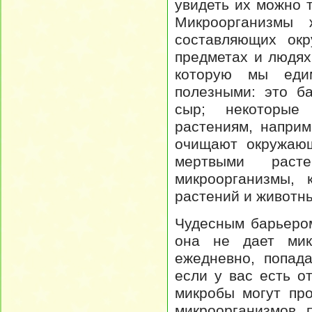
увидеть их можно т
Микроорганизмы 
составляющих ок
предметах и людях
которую мы едим
полезными: это б
сыр; некоторые
растениям, наприм
очищают окружающ
мертвыми рас
микроорганизмы, 
растений и животны
Чудесным барьером
она не дает мик
ежедневно, попад
если у вас есть о
микробы могут пр
микроорганизмов 