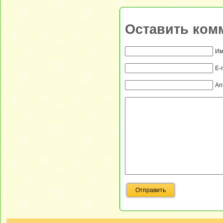
Оставить ком
Им
E-
An