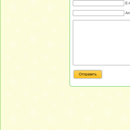
E-
An