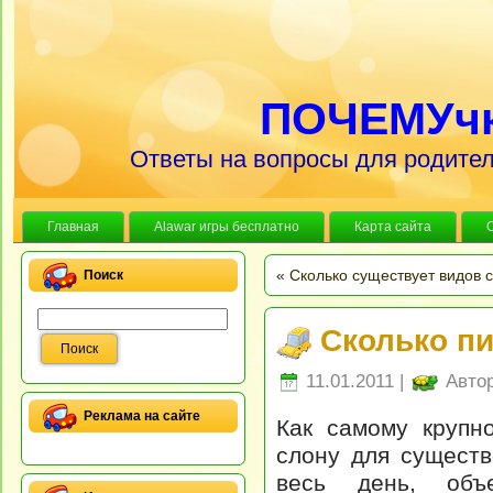
ПОЧЕМУч
Ответы на вопросы для родител
Главная
Alawar игры бесплатно
Карта сайта
«
Сколько существует видов 
Поиск
Сколько пи
11.01.2011 |
Авто
Реклама на сайте
Как самому крупн
слону для существ
весь день, объ