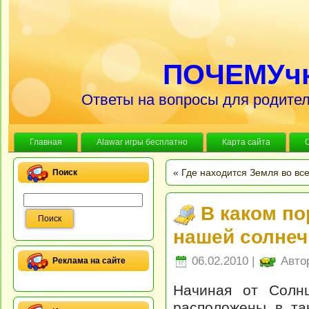
ПОЧЕМУч
Ответы на вопросы для родител
Главная
Alawar игры бесплатно
Карта сайта
«
Где находится Земля во вс
Поиск
В каком п
нашей солне
06.02.2010 |
Авто
Реклама на сайте
Начиная от Солн
расположены в та