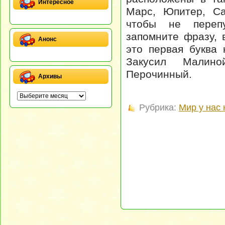
Интересное
Марс, Юпитер, Са
чтобы не перепу
запомните фразу, 
Анонс
это первая буква
Закусил Малин
Перочинный.
Архивы
Рубрика:
Мир у нас 