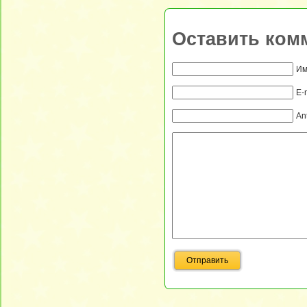
Оставить ком
Им
E-
An