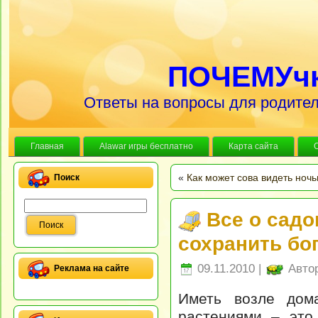
ПОЧЕМУч
Ответы на вопросы для родител
Главная
Alawar игры бесплатно
Карта сайта
«
Как может сова видеть ноч
Поиск
Все о садо
сохранить бо
09.11.2010 |
Авто
Реклама на сайте
Иметь возле дома
растениями – это