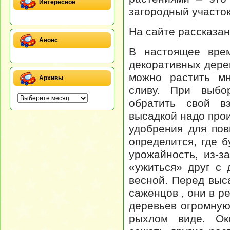
Интересное
загородный участок
На сайте рассказан
Анонс
В настоящее вре
декоративных дере
можно растить мн
Архивы
сливу. При выбо
обратить свой в
высадкой надо про
удобрения для по
определится, где 
урожайность, из-з
«ужиться» друг с 
весной. Перед выс
саженцов , они в р
деревьев огромную 
рыхлом виде. Ок