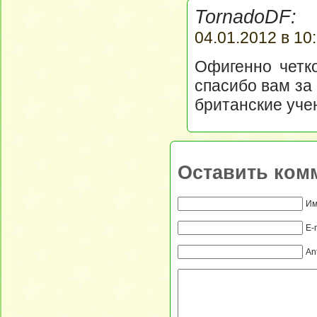
TornadoDF:
04.01.2012 в 10
Офигенно четк
спасибо вам за
британские уче
Оставить ком
Им
E-
An