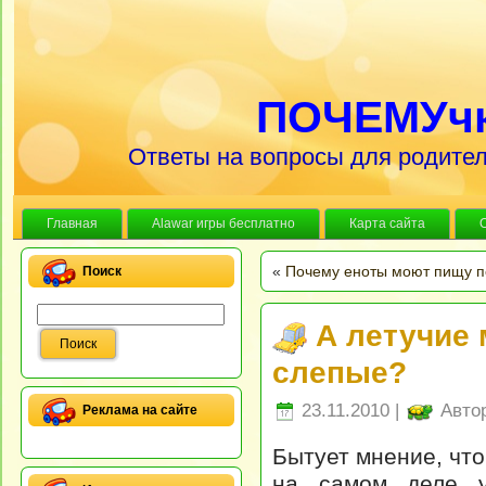
ПОЧЕМУч
Ответы на вопросы для родител
Главная
Alawar игры бесплатно
Карта сайта
«
Почему еноты моют пищу пе
Поиск
А летучие
слепые?
23.11.2010 |
Авто
Реклама на сайте
Бытует мнение, чт
на самом деле у