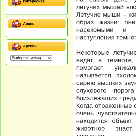
Интересное
летучих мышей впо
Летучие мыши – жи
образ жизни: он
Анонс
насекомыми и 
наступления темно
Архивы
Некоторые летучи
видят в темноте,
помогает уника
называется эхоло
серию высоких зву
слухового порог
близлежащих предм
Когда отраженные 
очень чувствител
находится объект
животное – знает 
движется.