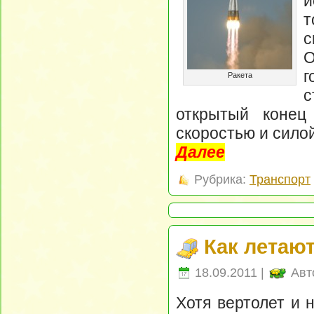
и
т
О
г
Ракета
с
открытый конец
скоростью и силой
Далее
Рубрика:
Транспорт
Как летаю
18.09.2011 |
Авт
Хотя вертолет и 