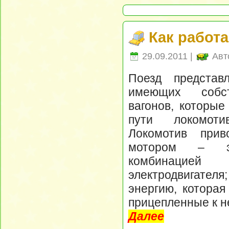
Как работ
29.09.2011 |
Авт
Поезд представ
имеющих собст
вагонов, которые
пути локомоти
Локомотив прив
мотором – эл
комбинаци
электродвигателя
энергию, которая
прицепленные к н
Далее