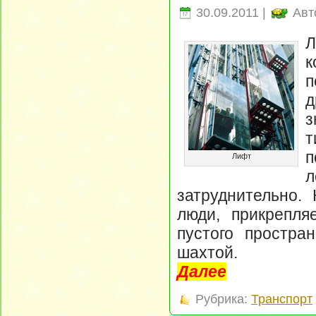
30.09.2011 |
Авт
Л
к
п
д
з
п
Лифт
затруднительно.
люди, прикрепля
пустого простра
шахтой.
Далее
Рубрика:
Транспорт