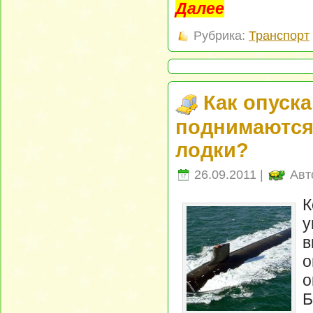
Далее
Рубрика:
Транспорт
Как опуска
поднимаются
лодки?
26.09.2011 |
Авт
у
в
о
о