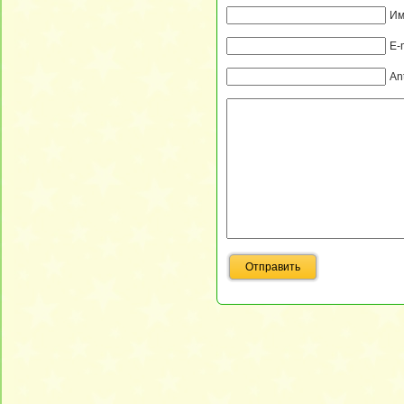
Им
E-
An