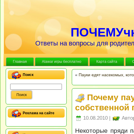
ПОЧЕМУч
Ответы на вопросы для родител
Главная
Alawar игры бесплатно
Карта сайта
«
Пауки едят насекомых, кот
Поиск
Почему пау
собственной 
Реклама на сайте
10.08.2010 |
Авто
Некоторые пряди п