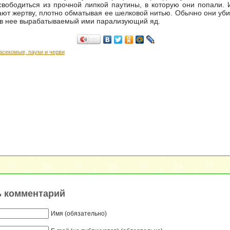
вободиться из прочной липкой паутины, в которую они попали. 
ют жертву, плотно обматывая ее шелковой нитью. Обычно они уби
 в нее вырабатываемый ими парализующий яд.
Поделиться…
асекомые, пауки и черви
ь комментарий
Имя (обязательно)