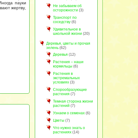
Иногда пауки
Не забываем об
вают жертву,
осторожности
(3)
Транспорт по
соседству
(6)
Удивительное в
школьной жизни
(20)
Деревья, цветы и прочая
зелень
(62)
Деревья
(12)
Растения – наши
кормильцы
(6)
Растения в
экстремальных
условиях
(3)
Спорообразующие
растения
(7)
Темная сторона жизни
растений
(7)
Узнаем о семенах
(6)
Цветы
(7)
Что нужно знать о
растениях
(14)