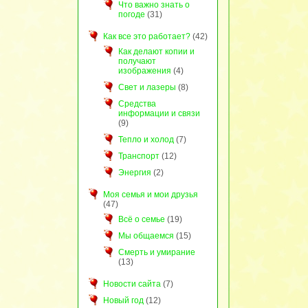
Что важно знать о
погоде
(31)
Как все это работает?
(42)
Как делают копии и
получают
изображения
(4)
Свет и лазеры
(8)
Средства
информации и связи
(9)
Тепло и холод
(7)
Транспорт
(12)
Энергия
(2)
Моя семья и мои друзья
(47)
Всё о семье
(19)
Мы общаемся
(15)
Смерть и умирание
(13)
Новости сайта
(7)
Новый год
(12)