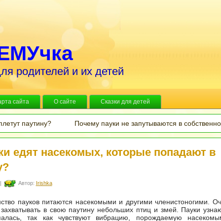
ЕМУчка
ля родителей и их детей
арта сайта
О сайте
Сказки для детей
плетут паутину?
Почему пауки не запутываются в собственно
ки едят насекомых, которые попадают в
у?
|
Автор:
Irishka
ство пауков питаются насекомыми и другими членистоногими. О
 захватывать в свою паутину небольших птиц и змей. Пауки узнаю
алась, так как чувствуют вибрацию, порождаемую насекомы