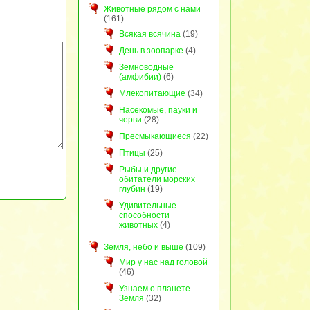
Животные рядом с нами
(161)
Всякая всячина
(19)
День в зоопарке
(4)
Земноводные
(амфибии)
(6)
Млекопитающие
(34)
Насекомые, пауки и
черви
(28)
Пресмыкающиеся
(22)
Птицы
(25)
Рыбы и другие
обитатели морских
глубин
(19)
Удивительные
способности
животных
(4)
Земля, небо и выше
(109)
Мир у нас над головой
(46)
Узнаем о планете
Земля
(32)