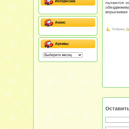
Интересное
пытаются ос
обездвижива
впрыскивая
Анонс
Рубрика:
Н
Архивы
Оставит