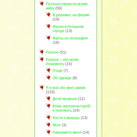
Путешествуем по всему
миру
(50)
В деревне, на ферме
(19)
Жизнь в большом
городе
(13)
Факты из географии
(18)
Разное
(51)
Разное – обо всём
понемногу
(15)
О еде
(7)
Об одежде
(8)
Я и всё обо мне самом
(133)
Дела кровные
(12)
Кожа, внутри которой
я нахожусь
(14)
Кости и мышцы
(13)
Мозг
(3)
Накормите меня
(14)