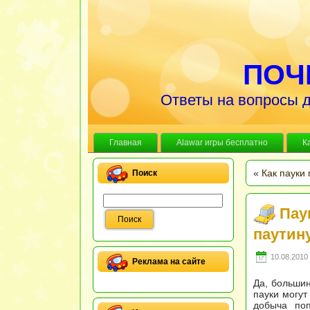
ПОЧ
Ответы на вопросы д
Главная
Alawar игры бесплатно
К
«
Как пауки 
Поиск
Пау
паутин
10.08.2010 
Реклама на сайте
Да, большин
пауки могут
добыча поп