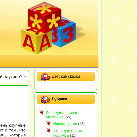
й паутине?
»
Детские сказки
Рубрики
Дела домашние и
школьные
(55)
Живем в доме
(15)
чень крупные
т о том, что
Наши домашние
ми, которые
любимцы
(11)