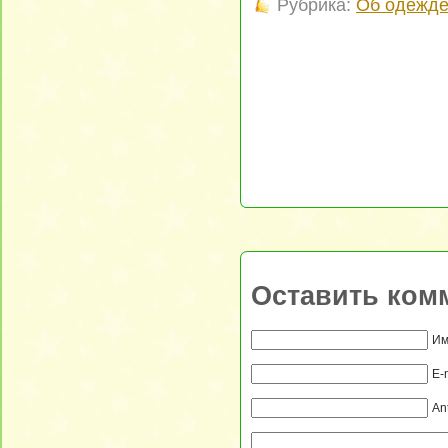
Рубрика:
Об одежд
Оставить ком
Им
E-
An