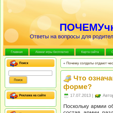
ПОЧЕМУч
Ответы на вопросы для родител
Главная
Alawar игры бесплатно
Карта сайта
«
Почему солдаты отдают чест
Поиск
Что означ
форме?
17.07.2013 |
Авто
Реклама на сайте
Поскольку армии о
состав армии раз