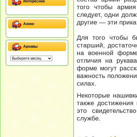
Интересное
того чтобы армия
следует, одни долж
другие — эти прика
Анонс
Для того чтобы б
старший, достаточ
Архивы
на военной форме
отличия на рукав
форме могут расск
важность положени
силах.
Некоторые нашивк
также достижения
это свидетельств
службе.