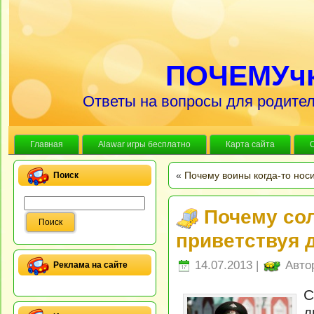
ПОЧЕМУч
Ответы на вопросы для родител
Главная
Alawar игры бесплатно
Карта сайта
«
Почему воины когда-то нос
Поиск
Почему сол
приветствуя 
14.07.2013 |
Авто
Реклама на сайте
С
д