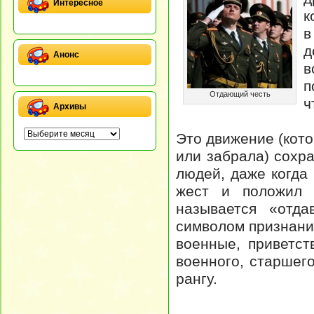
Интересное
к
в
д
Анонс
в
п
Отдающий честь
ч
Архивы
Это движение (кот
или забрала) сохр
людей, даже когда
жест и положил н
называется «отда
символом признани
военные, приветст
военного, старшего
рангу.