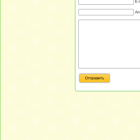
E-
An