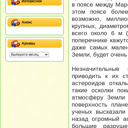
Интересное
в поясе между Мар
этом поясе более
возможно, милли
Анонс
крупных, диаметро
всего около 6 м 
поперечнике кажут
Архивы
даже самых мален
Земли, будет очень
Незначительные 
приводить к их с
астероидов откал
такие осколки по
атмосферу Земли 
поверхность план
ученых высказали
назад огромный а
большие разруше