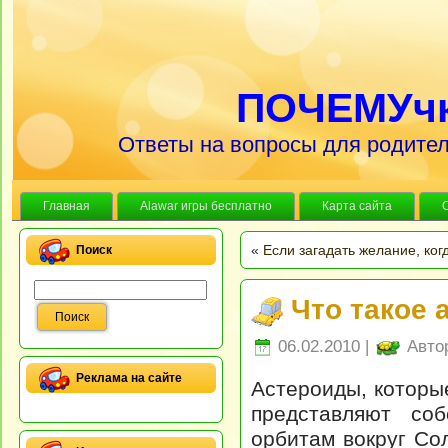
ПОЧЕМУч
Ответы на вопросы для родител
Главная
Alawar игры бесплатно
Карта сайта
«
Если загадать желание, ког
Поиск
Что такое 
06.02.2010 |
Авто
Реклама на сайте
Астероиды, которы
представляют со
орбитам вокруг Со