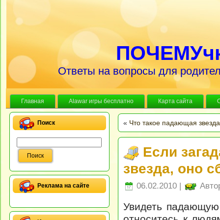
ПОЧЕМУч
Ответы на вопросы для родител
Главная
Alawar игры бесплатно
Карта сайта
«
Что такое падающая звезд
Поиск
Если загад
звезда, оно с
06.02.2010 |
Авто
Реклама на сайте
Увидеть падающую 
относитесь к людя