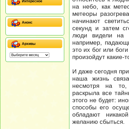
Интересное
на небо, как мете
метеоры разогрев
начинают светить
Анонс
секунд и затем сг
люди видели на 
например, падающи
Архивы
это их бог или боги
произойдут какие-т
И даже сегодня при
наша жизнь связа
несмотря на то,
раскрыла все тайн
этого не будет: ин
способы его осущ
обладают никако
желанию сбыться.