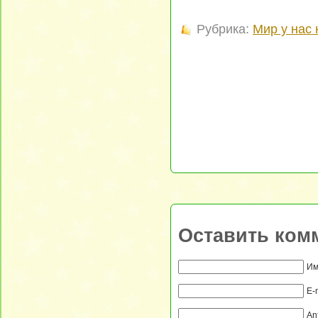
Рубрика:
Мир у нас 
Оставить ком
Им
E-
An