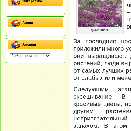
Интересное
л
–
ч
Анонс
в
Дикие цветы
За последние нес
Архивы
приложили много у
они выращивают. 
растений, люди вы
от самых лучших р
от слабых или мене
Следующим эта
скрещивание. В
красивые цветы, н
другим расте
непритязательный
запахом. В этом 