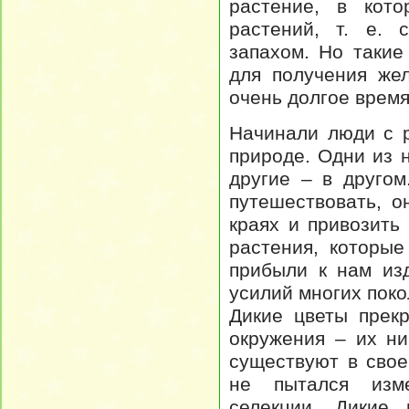
растение, в кот
растений, т. е. 
запахом. Но такие
для получения жел
очень долгое время
Начинали люди с р
природе. Одни из 
другие – в друго
путешествовать, о
краях и привозить
растения, которые
прибыли к нам из
усилий многих пок
Дикие цветы прек
окружения – их ни
существуют в свое
не пытался изме
селекции. Дикие