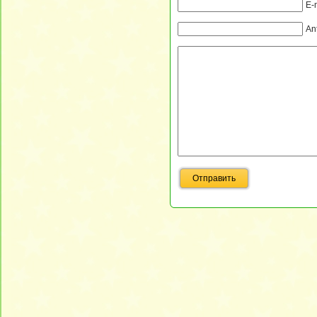
E-
An