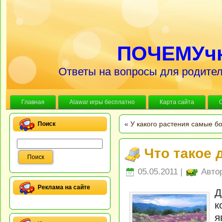
ПОЧЕМУч
Ответы на вопросы для родител
Главная
Alawar игры бесплатно
Карта сайта
«
У какого растения самые б
Поиск
Что такое 
05.05.2011 |
Авто
Реклама на сайте
Д
к
я