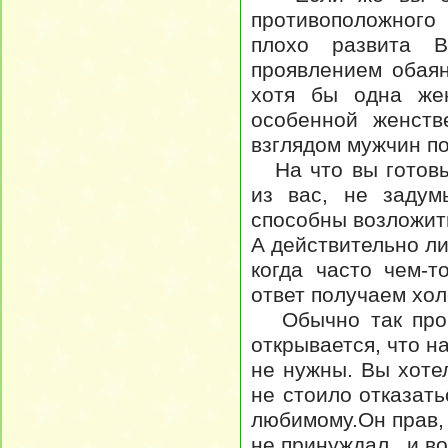
противоположного
плохо развита В
проявлением обая
хотя бы одна жен
особенной женств
взглядом мужчин п
На что вы готовы
из вас, не задум
способны возложить
А действительно ли
когда часто чем-т
ответ получаем хол
Обычно так проис
открывается, что 
не нужны. Вы хоте
не стоило отказать
любимому.Он прав, 
не принуждал , и во