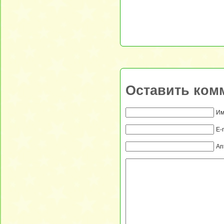
Оставить ком
Им
E-
An