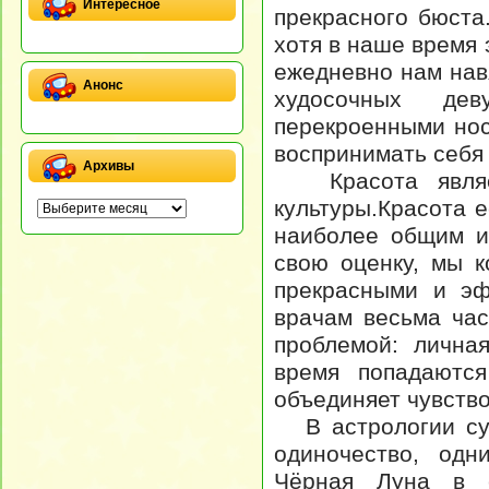
Интересное
прекрасного бюста
хотя в наше время 
ежедневно нам нав
Анонс
худосочных де
перекроенными нос
воспринимать себя 
Архивы
Красота являет
культуры.Красота 
наиболее общим и
свою оценку, мы к
прекрасными и эф
врачам весьма ча
проблемой: лична
время попадаютс
объединяет чувство
В астрологии сущ
одиночество, одн
Чёрная Луна в с