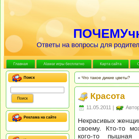
ПОЧЕМУч
Ответы на вопросы для родител
Главная
Alawar игры бесплатно
Карта сайта
«
Что такое дикие цветы?
Поиск
Красота
11.05.2011 |
Авто
Реклама на сайте
Некрасивых женщин
своему. Кто-то м
кого-то пышная 