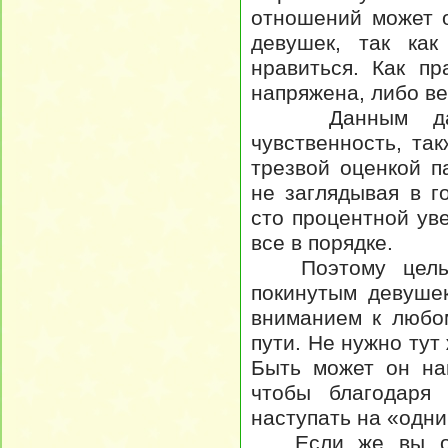
отношений может 
девушек, так как
нравиться. Как п
напряжена, либо в
Данным дамам
чувственность, та
трезвой оценкой п
не заглядывая в г
сто процентной ув
все в порядке.
Поэтому цель н
покинутым девуше
вниманием к любо
пути. Не нужно тут
Быть может он на
чтобы благодаря 
наступать на «одни
Если же вы ощу