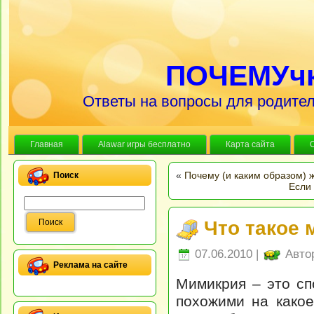
ПОЧЕМУч
Ответы на вопросы для родител
Главная
Alawar игры бесплатно
Карта сайта
«
Почему (и каким образом) 
Поиск
Если 
Что такое
07.06.2010 |
Авто
Реклама на сайте
Мимикрия – это сп
похожими на какое