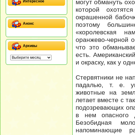
могут обмануть охо
Интересное
которой охотятс
окрашенной бабочк
поэтому больши
Анонс
«королевская на
оранжево-черной о
что это обманыва
Архивы
есть. Американски
и окраску, как у од
Стервятники не на
падалью, т. е. 
животные на земл
летает вместе с та
подозревающих опа
в нем опасного 
Безобидная мол
напоминающие ра