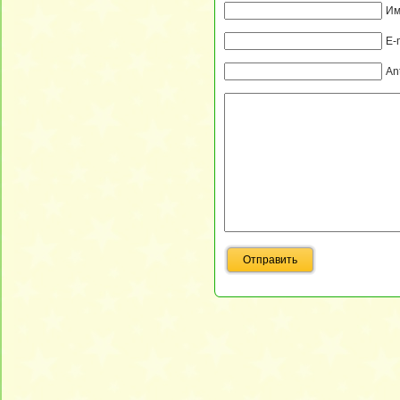
Им
E-
An