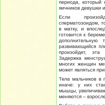
периода, который 
яичников девушки 
Если произойд
сперматозоидом, т
в матку, и впосле
готовится к берем
дополнительную т
развивающийся пл
произойдет, эта
Задержка менстру
многих женщин ме
может являться пр
Тела мальчиков в 
иначе: у них ста
мышцы, увеличиваю
меняются – взросле