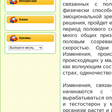
Интересное
связанных с пол
физически способ
эмоциональной зре
Анонс
решения, пройдет 
период полового с
много общих приз
Архивы
половым созрев
скоростью. Одни
Изменения, прои
происходящих у ма
как волнующим сос
страх, одиночество
Изменения, связа
начинаются с 
вырабатываться оп
и тестостерон у м
организм растет и