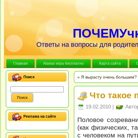
ПОЧЕМУч
Ответы на вопросы для родител
Главная
Alawar игры бесплатно
Карта сайта
«
Я вырасту очень большим?
Поиск
Что такое 
19.02.2010 |
Авто
Реклама на сайте
Половое созреван
(как физических, т
с человеком на пут