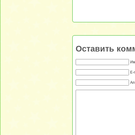
Оставить ком
Им
E-
An