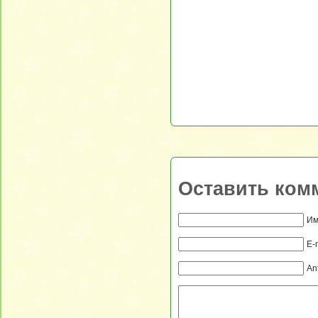
Оставить ком
Им
E-
An