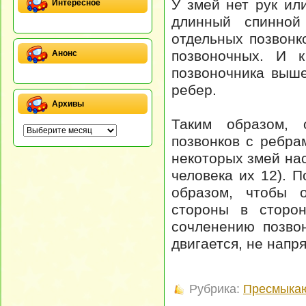
У змей нет рук или
Интересное
длинный спинной
отдельных позвонко
позвоночных. И 
Анонс
позвоночника выше
ребер.
Архивы
Таким образом,
позвонков с ребра
некоторых змей нас
человека их 12). 
образом, чтобы о
стороны в сторон
сочленению позвон
двигается, не напря
Рубрика:
Пресмыка