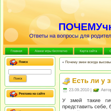
ПОЧЕМУч
Ответы на вопросы для родител
Главная
Alawar игры бесплатно
Карта сайта
«
Почему змеи всегда высовы
Поиск
Есть ли у 
23.09.2010 |
Авто
Реклама на сайте
У змей такие ги
представить себе, б