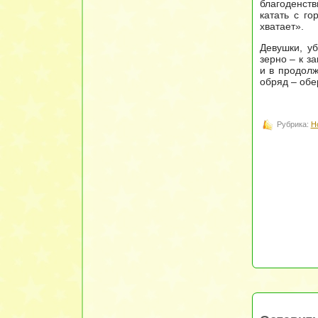
благоденств
катать с г
хватает».
Девушки, у
зерно – к з
и в продолж
обряд – обе
Рубрика:
Н