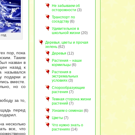
Не забываем об
осторожности
(3)
Транспорт по
соседству
(6)
Удивительное в
школьной жизни
(20)
 год
Деревья, цветы и прочая
зелень
(62)
ех пор, пока
Деревья
(12)
ским. Таким
Растения – наши
был назван в
кормильцы
(6)
щен назад к
а назывался
Растения в
экстремальных
у подарки и
условиях
(3)
лись вместе.
льно, но со
Спорообразующие
растения
(7)
Темная сторона жизни
ободу за то,
растений
(7)
ощадь перед
Узнаем о семенах
(6)
подарил.
Цветы
(7)
на несколько
Что нужно знать о
ать все, что
растениях
(14)
торжественно