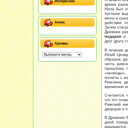
Интересное
время разли
Нила был оч
пустыне выр
жены и сына
действие ч
Анонс
Затем стату
Древние ри
подарки
и в
друг другу с
Архивы
В течение д
Юлий Цезар
образом, да
честь римс
прошлому г
«календы».
монеты с из
Римляне де
временем им
Считается, 
что тот пож
Римский им
дворцом и п
В Древнем 
дней покид
вздумается.