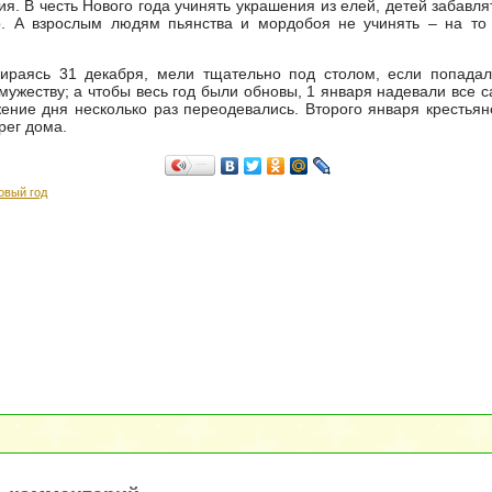
ия. В честь Нового года учинять украшения из елей, детей забавля
ор. А взрослым людям пьянства и мордобоя не учинять – на то
бираясь 31 декабря, мели тщательно под столом, если попадал
амужеству; а чтобы весь год были обновы, 1 января надевали все 
ение дня несколько раз переодевались. Второго января крестья
рег дома.
Поделиться…
овый год