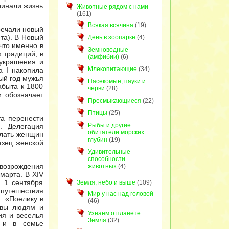
чинали жизнь
Животные рядом с нами
(161)
Всякая всячина
(19)
речали новый
та). В Новый
День в зоопарке
(4)
что именно в
Земноводные
 традиций, в
(амфибии)
(6)
украшения и
Млекопитающие
(34)
а I накопила
ый год мужья
Насекомые, пауки и
абыта к 1800
черви
(28)
и обозначает
Пресмыкающиеся
(22)
Птицы
(25)
а перенести
Рыбы и другие
. Делегация
обитатели морских
елать женщин
глубин
(19)
азец женской
Удивительные
способности
 возрождения
животных
(4)
марта. В XIV
а 1 сентября
Земля, небо и выше
(109)
з путешествия
Мир у нас над головой
: «Поелику в
(46)
ловы людям и
Узнаем о планете
ия и веселья
Земля
(32)
я и в семье