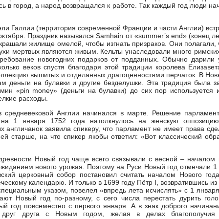
ь в город, а народ возвращался к работе. Так каждый год люди на
ели Галлии (территория современной Франции и части Англии) вст
 октября. Праздник назывался Samhain от «summer’s end» (конец ле
украшали жилище омелой, чтобы изгнать призраков. Они полагали, 
ухи мертвых являются живым. Кельты унаследовали много римских
требование новогодних подарков от подданных. Обычно дарили 
колько веков спустя благодаря этой традиции королева Елизавет
ллекцию вышитых и отделанных драгоценностями перчаток. В Нов
м деньги на булавки и другие безделушки. Эта традиция была з
рмин «pin money» (деньги на булавки) до сих пор используется 
елкие расходы.
в средневековой Англии начинался в марте. Решение парламент
на 1 января 1752 года натолкнулось на женскую оппозицию
 англичанок заявила спикеру, что парламент не имеет права сд
ей старше, на что спикер якобы ответил: «Вот классический обр
древности Новый год чаще всего связывали с весной – началом
жиданием нового урожая. Поэтому на Руси Новый год отмечали 1 
вский церковный собор постановил считать началом Нового год
еческому календарю. И только в 1699 году Пётр I, возвратившись и
специальным указом, повелел «впредь лета исчислять» с 1 января
тают Новый год по-разному, с сего числа перестать дурить го
ый год повсеместно с первого января. А в знак доброго начинан
ь друг друга с Новым годом, желая в делах благополучи