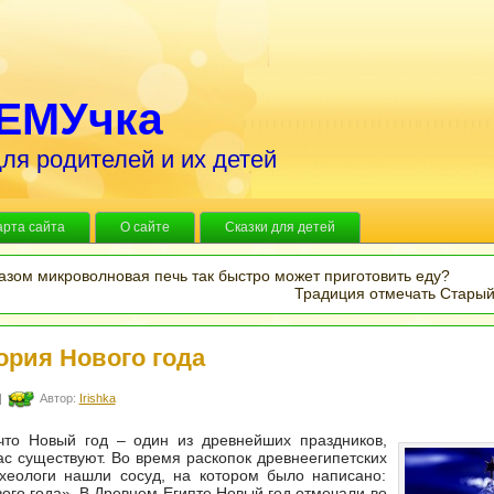
ЕМУчка
ля родителей и их детей
арта сайта
О сайте
Сказки для детей
азом микроволновая печь так быстро может приготовить еду?
Традиция отмечать Старый
ория Нового года
|
Автор:
Irishka
 что Новый год – один из древнейших праздников,
ас существуют. Во время раскопок древнеегипетских
хеологи нашли сосуд, на котором было написано:
ого года». В Древнем Египте Новый год отмечали во