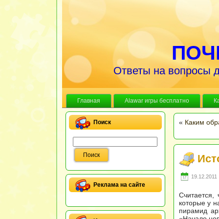
ПОЧ
Ответы на вопросы д
Главная
Alawar игры бесплатно
К
«
Каким обр
Поиск
Ист
19.12.2011 
Реклама на сайте
Считается,
которые у н
пирамид ар
«Начало нов