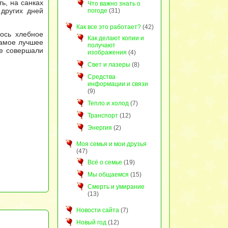
ть, на санках
Что важно знать о
 других дней
погоде
(31)
Как все это работает?
(42)
ось хлебное
Как делают копии и
самое лучшее
получают
не совершали
изображения
(4)
Свет и лазеры
(8)
Средства
информации и связи
(9)
Тепло и холод
(7)
Транспорт
(12)
Энергия
(2)
Моя семья и мои друзья
(47)
Всё о семье
(19)
Мы общаемся
(15)
Смерть и умирание
(13)
Новости сайта
(7)
Новый год
(12)