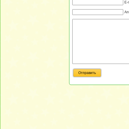
E-
An