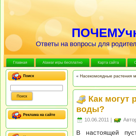
ПОЧЕМУч
Ответы на вопросы для родител
Главная
Alawar игры бесплатно
Карта сайта
«
Насекомоядные растения мо
Поиск
Как могут 
воды?
Реклама на сайте
10.06.2011 |
Авто
В настоящей пус