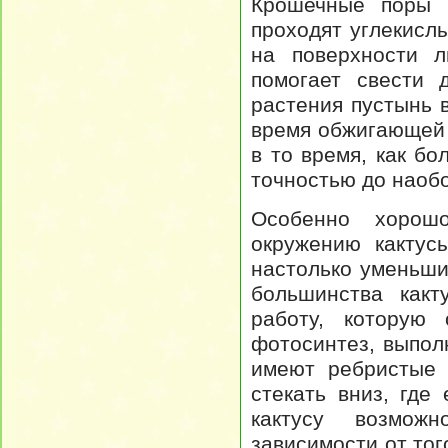
Крошечные поры н
проходят углекисл
на поверхности л
помогает свести 
растения пустынь 
время обжигающей 
в то время, как б
точностью до наобо
Особенно хорош
окружению кактус
настолько уменьши
большинства какт
работу, которую
фотосинтез, выпол
имеют ребристые 
стекать вниз, где
кактусу возмож
зависимости от тог