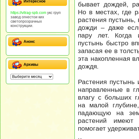
Интересное
бывает дождей, ра
Но в местах, где р
https://vitrag-spb.com
укс груп
завод огнестои ких
растения пустынь, 
светопрозрачных
конструкции.
дожди – даже есл
пару лет. Когда 
пустынь быстро вп
Анонс
запасая ее в толст
эта накопленная в
Архивы
дождя.
Растения пустынь 
направленные в г
влагу с больших 
на малой глубине
падающую на зем
растений имеют 
помогает удерживат