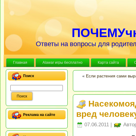
ПОЧЕМУч
Ответы на вопросы для родител
Главная
Alawar игры бесплатно
Карта сайта
«
Если растения сами выр
Поиск
Насекомоя
вред человек
Реклама на сайте
07.06.2011 |
Авто