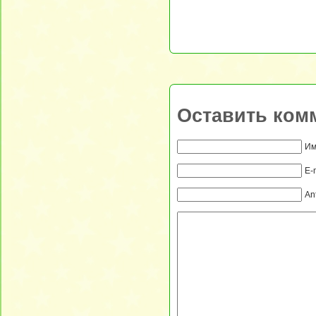
Оставить ком
Им
E-
An