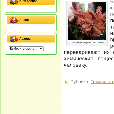
В
Интересное
к
г
п
Анонс
т
н
в
Архивы
Насекомоядное растение
р
переваривают их 
химические вещес
человеку.
Рубрика:
Темная ст