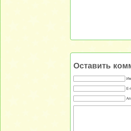
Оставить ком
Им
E-
An