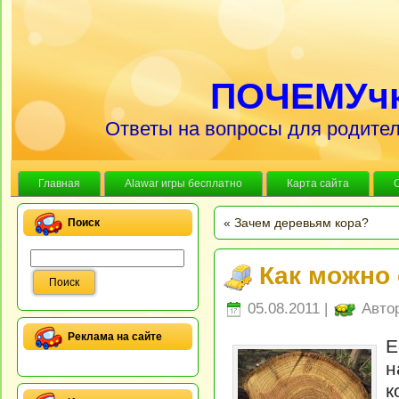
ПОЧЕМУч
Ответы на вопросы для родител
Главная
Alawar игры бесплатно
Карта сайта
«
Зачем деревьям кора?
Поиск
Как можно
05.08.2011 |
Авто
Реклама на сайте
Е
н
к