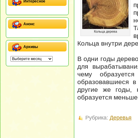
Интересное
п
п
н
Анонс
Т
Кольца дерева
в
Кольца внутри дере
Архивы
В одни годы дерев
для вырабатывани
чему образуетс
образовавшиеся в
другие же годы, 
образуется меньше,
Рубрика:
Деревья