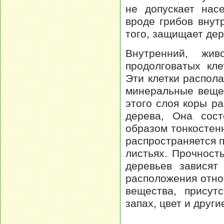
не допускает нас
вроде грибов внут
того, защищает дер
Внутренний, жи
продолговатых кл
Эти клетки распола
минеральные вещес
этого слоя коры р
дерева, Она сост
образом тонкостен
распространяется 
листьях. Прочност
деревьев зависят
расположения отно
вещества, присут
запах, цвет и други