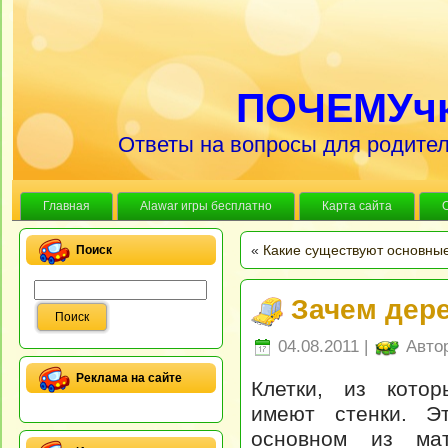
ПОЧЕМУч
Ответы на вопросы для родител
Главная
Alawar игры бесплатно
Карта сайта
«
Какие существуют основны
Поиск
Зачем дер
04.08.2011 |
Авто
Реклама на сайте
Клетки, из котор
имеют стенки. Э
основном из мат