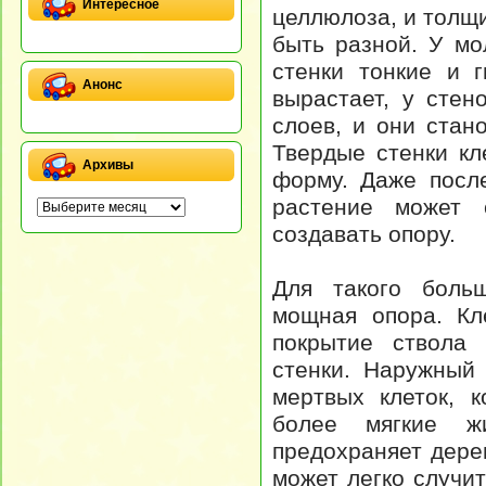
Интересное
целлюлоза, и толщи
быть разной. У мо
стенки тонкие и г
Анонс
вырастает, у стен
слоев, и они стан
Твердые стенки кл
Архивы
форму. Даже после
растение может с
создавать опору.
Для такого больш
мощная опора. Кл
покрытие ствола 
стенки. Наружный
мертвых клеток, 
более мягкие ж
предохраняет дере
может легко случи