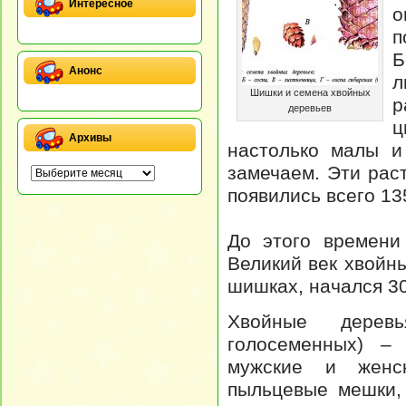
Интересное
о
Б
Анонс
л
Шишки и семена хвойных
р
деревьев
ц
Архивы
настолько малы и
замечаем. Эти рас
появились всего 13
До этого времени
Великий век хвойн
шишках, начался 30
Хвойные дерев
голосеменных) – 
мужские и женс
пыльцевые мешки,