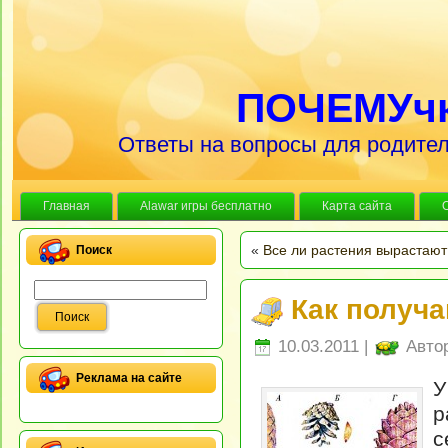
ПОЧЕМУч
Ответы на вопросы для родител
Главная
Alawar игры бесплатно
Карта сайта
«
Все ли растения вырастают
Поиск
Как получ
10.03.2011 |
Авто
Реклама на сайте
У
р
с