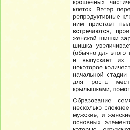
крошечных частич
клеток. Ветер пе
репродуктивные кле
ним пристает пыл
встречаются, про
женской шишки за
шишка увеличивае
(обычно для этого 
и выпускает их.
некоторое количес
начальной стадии 
для роста мест
крылышками, помог
Образование сем
несколько сложнее
мужские, и женски
основных элемент
которые окружаю