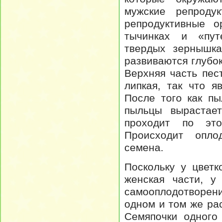
мужские репроду
репродуктивные о
тычинках и «пут
твердых зернышка
развиваются глубок
Верхняя часть пес
липкая, так что 
После того как п
пыльцы вырастает
проходит по это
Происходит опло
семена.
Поскольку у цвет
женская части, у
самооплодотворени
одном и том же ра
Семяпочки одного