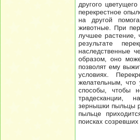
другого цветущего
перекрестное опыл
на другой помога
животные. При пе
лучшее растение,
результате пере
наследственные че
образом, оно мож
позволят ему выж
условиях. Перекр
желательным, что
способы, чтобы н
традесканции, н
зернышки пыльцы р
пыльце приходитс
поисках созревших 