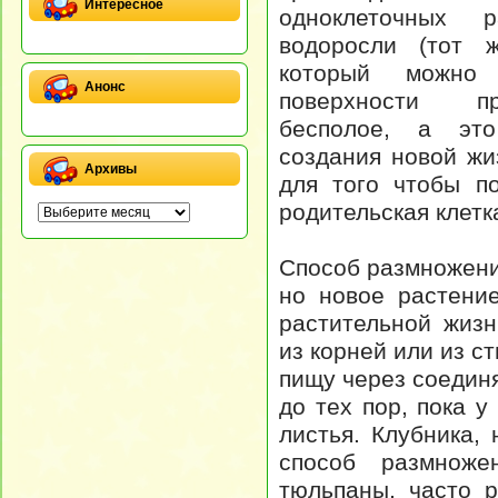
Интересное
одноклеточных р
водоросли (тот 
который можно
Анонс
поверхности пр
бесполое, а это
создания новой жи
Архивы
для того чтобы п
родительская клетк
Способ размножения
но новое растени
растительной жиз
из корней или из с
пищу через соедин
до тех пор, пока 
листья. Клубника,
способ размноже
тюльпаны, часто 