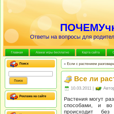
ПОЧЕМУч
Ответы на вопросы для родител
Главная
Alawar игры бесплатно
Карта сайта
«
Если с растением разговари
Поиск
Все ли рас
10.03.2011 |
Авто
Реклама на сайте
Растения могут ра
способами, и во
происходит без