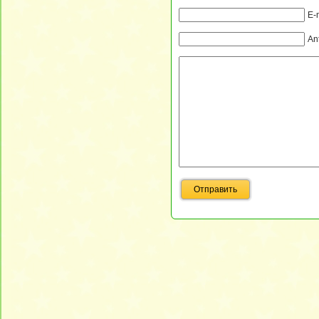
E-
An