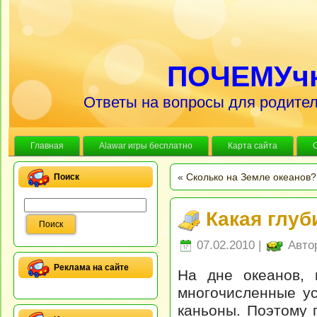
ПОЧЕМУч
Ответы на вопросы для родител
Главная
Alawar игры бесплатно
Карта сайта
«
Сколько на Земле океанов?
Поиск
Какая глуб
07.02.2010 |
Авто
Реклама на сайте
На дне океанов, 
многочисленные ус
каньоны. Поэтому 