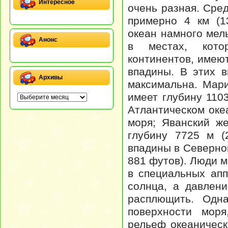
Интересное
очень разная. Сре
примерно 4 км (1
океан намного мел
Анонс
в местах, кото
континентов, имеют
впадины. В этих в
Архивы
максимальна.
Мариа
имеет глубину 110
Атлантическом оке
моря; Яванский ж
глубину 7725 м (
впадины в Северно
881 футов). Люди м
в специальных апп
солнца, а давлен
расплющить. Одна
поверхности моря
рельеф океаническ