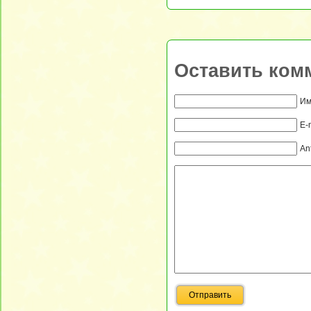
Оставить ком
Им
E-
An