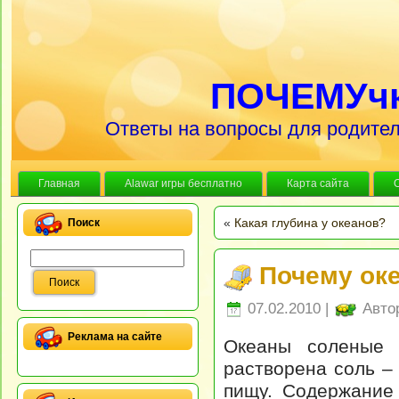
ПОЧЕМУч
Ответы на вопросы для родител
Главная
Alawar игры бесплатно
Карта сайта
«
Какая глубина у океанов?
Поиск
Почему ок
07.02.2010 |
Авто
Реклама на сайте
Океаны соленые 
растворена соль –
пищу. Содержание