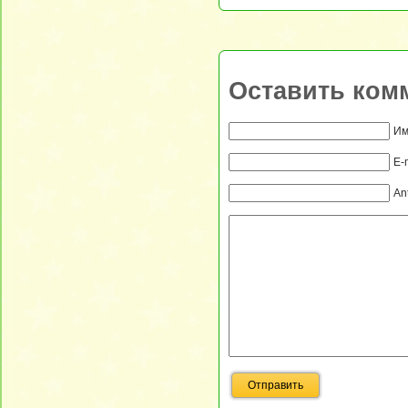
Оставить ком
Им
E-
An