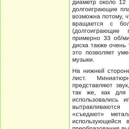
диаметр около 12
долгоиграющие пла
возможна потому, ч
вращается с бо
(долгоиграющие 
примерно 33 об/ми
диска также очень 
это позволяет ум
музыки.
На нижней стороне
лист. Миниатюр
представляют звук
так же, как для 
использовались и
вытравливаются
«съедают» метал
использующейся в
преобразования вы