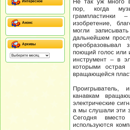
Не так уж много 
Интересное
пор, когда муз
грампластинки 
изобретение, бла
Анонс
могли записыват
дальнейшем просл
преобразовывал 
Архивы
поющий голос или
инструмент – в эл
которыми острая 
вращающейся пласт
Проигрыватель, 
канавкам вращающ
электрические сигн
а мы слушали эти з
Сегодня вместо
используются комп