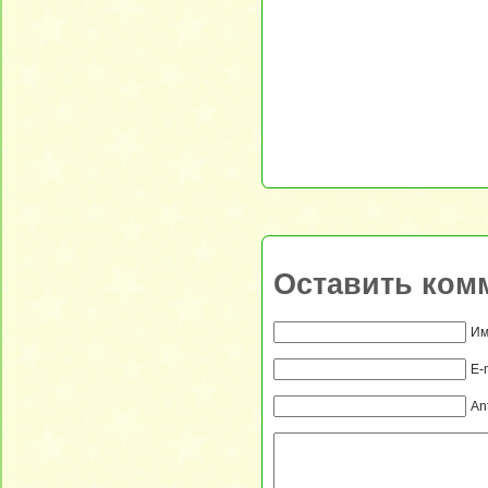
Оставить ком
Им
E-
An