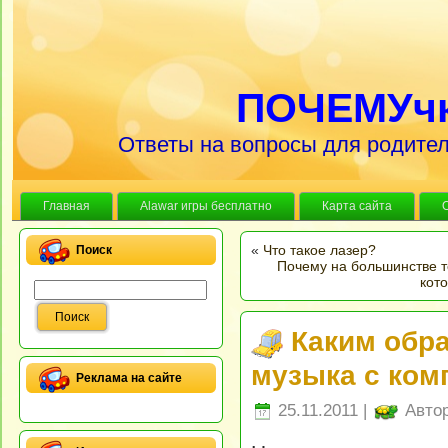
ПОЧЕМУч
Ответы на вопросы для родител
Главная
Alawar игры бесплатно
Карта сайта
«
Что такое лазер?
Поиск
Почему на большинстве то
кот
Каким обр
музыка с ком
Реклама на сайте
25.11.2011 |
Авто