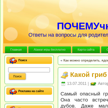
ПОЧЕМУч
Ответы на вопросы для родител
Главная
Alawar игры бесплатно
Карта сайта
«
Как можно определить, ядо
Поиск
Какой гри
13.07.2011 |
Авто
Реклама на сайте
Самый опасный гр
Она часто встре
дубов. Даже мал