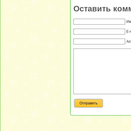
Оставить ком
Им
E-
An