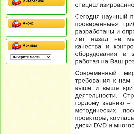
Интересное
специализированно
Сегодня научный п
проверенные» при
Анонс
разработаны и опр
лет назад не ме
качества и контр
Архивы
оборудования в з
работая на Ваш рез
Современный ми
требования к нам,
выше и выше крит
деятельности. Ст
гордому званию – 
методических пос
проекторы, компасы
диски DVD и многое