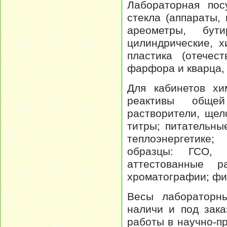
Лабораторная пос
стекла (аппараты,
ареометры, бут
цилиндрические, х
пластика (отечес
фарфора и кварца,
Для кабинетов хи
реактивы общей
растворители, щел
титры; питательны
теплоэнергетике
образцы: ГСО, с
аттестованные 
хроматографии; ф
Весы лабораторн
наличи и под зак
работы в научно-п