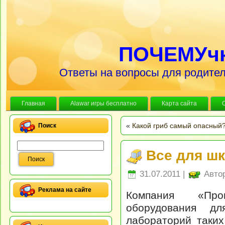
ПОЧЕМУч
Ответы на вопросы для родител
Главная
Alawar игры бесплатно
Карта сайта
«
Какой гриб самый опасный
Поиск
Все для ш
31.07.2011 |
Авто
Реклама на сайте
Компания «Про
оборудования дл
лабораторий таки