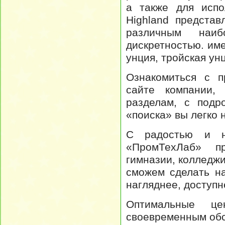
а также для испо
Highland предста
различным наи
дискретностью. име
унция, тройская унц
Ознакомиться с п
сайте компании,
разделам, с под
«поиска» вы легко
С радостью и н
«ПромТехЛаб» пр
гимназии, колледж
сможем сделать н
нагляднее, доступн
Оптимальные ц
своевременным обс