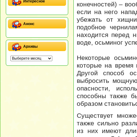
Интересное
конечностей) – воо
если на него напа
убежать от хищни
Анонс
подобное чернила
находится перед н
воде, осьминог усп
Архивы
Некоторые осьмин
которые на время 
Другой способ ос
выбросить мощную
опасности, испол
способны также б
образом становить
Существует множе
также сильно раз
из них имеют дли