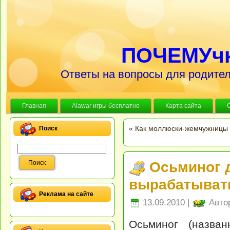
ПОЧЕМУч
Ответы на вопросы для родител
Главная
Alawar игры бесплатно
Карта сайта
«
Как моллюски-жемчужницы 
Поиск
Осьминог 
вырабатыват
Реклама на сайте
13.09.2010 |
Авто
Осьминог (назва