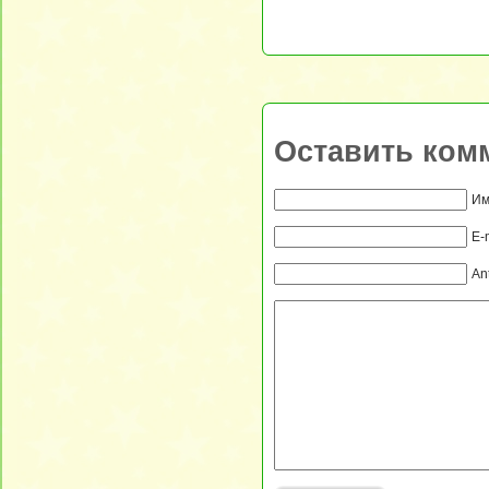
Оставить ком
Им
E-
An