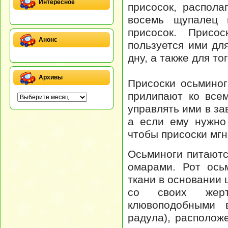
Интересное
присосок, распол
восемь щупалец 
присосок. Присо
Анонс
пользуется ими дл
дну, а также для то
Архивы
Присоски осьминог
прилипают ко всем
управлять ими в за
а если ему нужно
чтобы присоски мгн
Осьминоги питаютс
омарами. Рот ось
ткани в основании 
со своих жерт
клювоподобными 
радула), располож