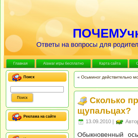
ПОЧЕМУч
Ответы на вопросы для родител
Главная
Alawar игры бесплатно
Карта сайта
«
Осьминог действительно м
Поиск
Сколько пр
щупальцах?
Реклама на сайте
13.09.2010 |
Авто
Обыкновенный ось