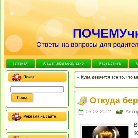
ПОЧЕМУч
Ответы на вопросы для родител
Главная
Alawar игры бесплатно
Карта сайта
«
Куда девается все то, что 
Поиск
Откуда бер
06.02.2012 |
Авто
Реклама на сайте
В
к