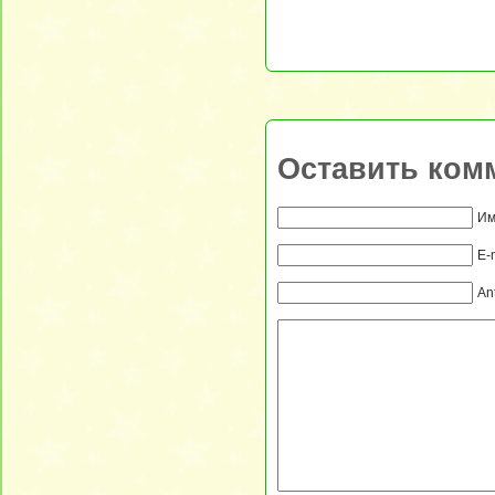
Оставить ком
Им
E-
An