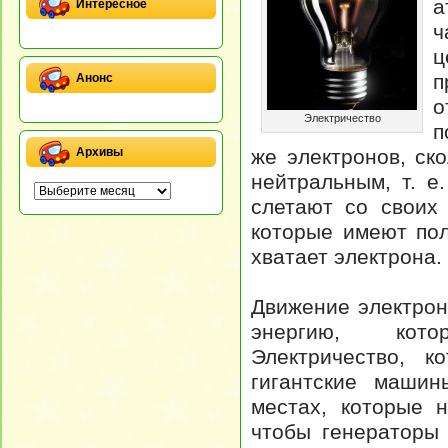
а
Интересное
ч
ц
п
Анонс
о
Электричество
п
же электронов, ск
Архивы
нейтральным, т. е
слетают со своих
которые имеют пол
хватает электрона.
Движение электрон
энергию, кото
Электричество, к
гигантские машин
местах, которые 
чтобы генераторы 