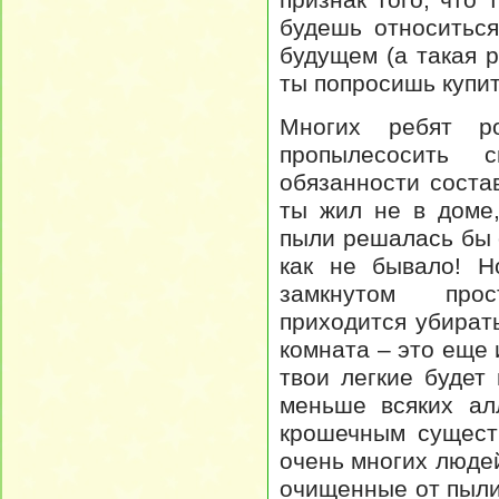
будешь относиться
будущем (а такая 
ты попросишь купит
Многих ребят р
пропылесосить 
обязанности соста
ты жил не в доме
пыли решалась бы 
как не бывало! Н
замкнутом прос
приходится убират
комната – это еще
твои легкие будет
меньше всяких ал
крошечным сущест
очень многих люде
очищенные от пыли