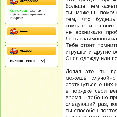
Интересное
больше, чем кажет
Жд экскурсии
ржд тур
ты можешь помоч
опубликовал перечень ж
тем, что будешь
экскурсии.
комнате и о своих
не возникало про
Анонс
быть взаимопонима
Тебе стоит помнит
игрушки и другие в
Архивы
Снял одежду или по
Делая это, ты п
можешь случайно
споткнуться о них
в порядке свои в
время – тебе не п
следующий раз, ко
ты способен посто
признак того, что 