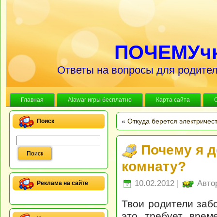
ПОЧЕМУч
Ответы на вопросы для родител
Главная
Alawar игры бесплатно
Карта сайта
«
Откуда берется электричес
Поиск
Почему я 
комнату?
10.02.2012 |
Авто
Реклама на сайте
Твои родители заб
это требует врем