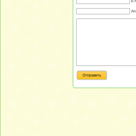
E-
An